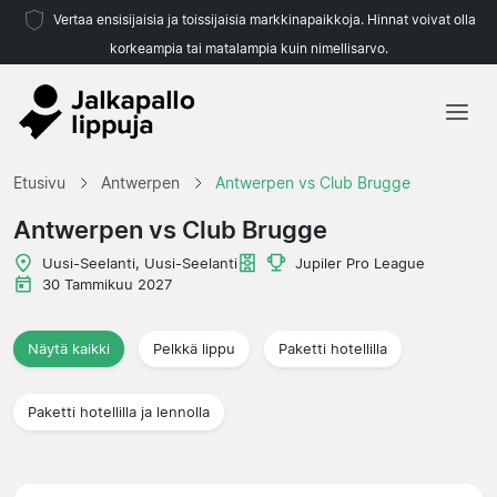
Vertaa ensisijaisia ja toissijaisia markkinapaikkoja. Hinnat voivat olla
korkeampia tai matalampia kuin nimellisarvo.
Etusivu
Etusivu
Antwerpen
Antwerpen vs Club Brugge
Joukkueet
Antwerpen vs Club Brugge
Liigat
Uusi-Seelanti, Uusi-Seelanti
Jupiler Pro League
30 Tammikuu 2027
Matkatoimistoja
Näytä kaikki
Pelkkä lippu
Paketti hotellilla
Paketti hotellilla ja lennolla