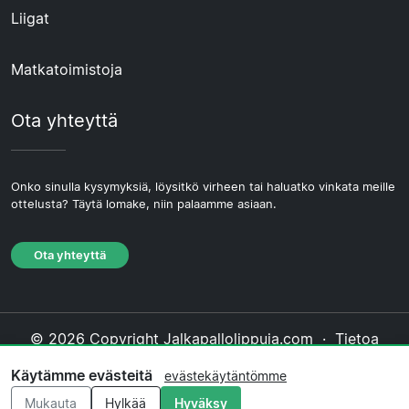
Liigat
Matkatoimistoja
Ota yhteyttä
Onko sinulla kysymyksiä, löysitkö virheen tai haluatko vinkata meille
ottelusta? Täytä lomake, niin palaamme asiaan.
Ota yhteyttä
© 2026 Copyright Jalkapallolippuja.com ·
Tietoa
Meistä
·
Ota yhteyttä
·
Tietosuojakäytäntö
·
Käytämme evästeitä
evästekäytäntömme
Evästekäytäntö
·
Toimituksellinen käytäntö
Mukauta
Hylkää
Hyväksy