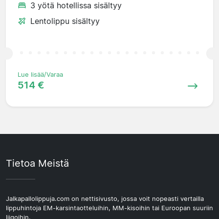
3 yötä hotellissa sisältyy
Lentolippu sisältyy
Lue lisää/Varaa
514 €
Tietoa Meistä
Jalkapallolippuja.com on nettisivusto, jossa voit nopeasti vertailla
lippuhintoja EM-karsintaotteluihin, MM-kisoihin tai Euroopan suuriin
liigoihin.