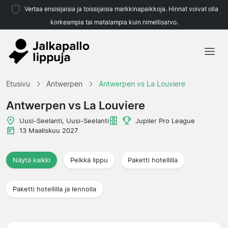
Vertaa ensisijaisia ja toissijaisia markkinapaikkoja. Hinnat voivat olla
korkeampia tai matalampia kuin nimellisarvo.
Etusivu
Etusivu
Antwerpen
Antwerpen vs La Louviere
Joukkueet
Antwerpen vs La Louviere
Liigat
Uusi-Seelanti, Uusi-Seelanti
Jupiler Pro League
13 Maaliskuu 2027
Matkatoimistoja
Näytä kaikki
Pelkkä lippu
Paketti hotellilla
Paketti hotellilla ja lennolla