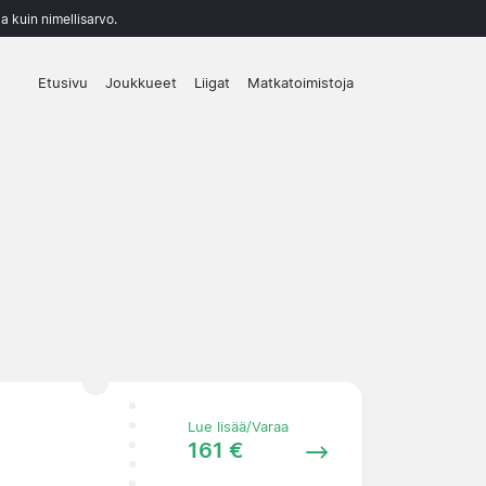
a kuin nimellisarvo.
Etusivu
Joukkueet
Liigat
Matkatoimistoja
Lue lisää/Varaa
161 €