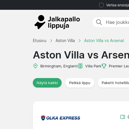
Vertaa ensisij
Etusivu
Aston Villa
Aston Villa vs Arsenal
Aston Villa vs Arsen
Birmingham, Englanti
Villa Park
Premier Le
Näytä kaikki
Pelkkä lippu
Paketti hotellill