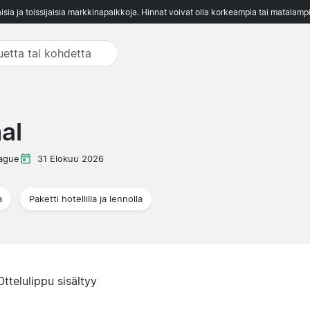
aisia ja toissijaisia markkinapaikkoja. Hinnat voivat olla korkeampia tai matalampi
al
ague
31 Elokuu 2026
a
Paketti hotellilla ja lennolla
Ottelulippu sisältyy