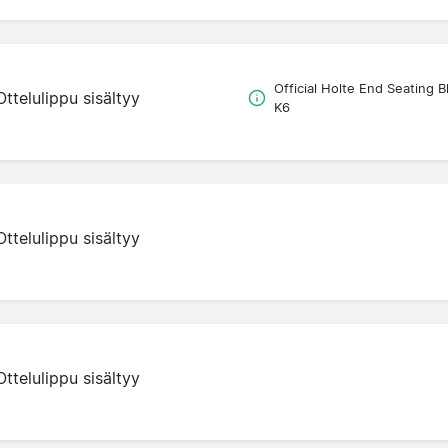
Official Holte End Seating B
Ottelulippu sisältyy
K6
Ottelulippu sisältyy
Ottelulippu sisältyy