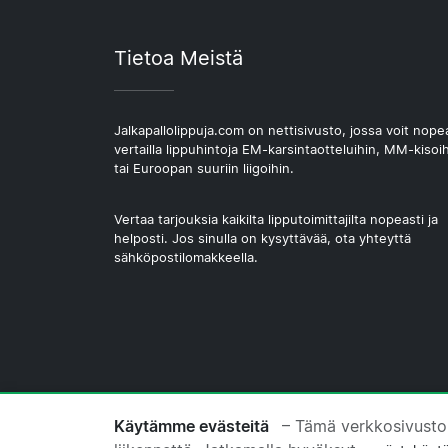
Tietoa Meistä
Jalkapallolippuja.com on nettisivusto, jossa voit nope
vertailla lippuhintoja EM-karsintaotteluihin, MM-kisoi
tai Euroopan suuriin liigoihin.
Vertaa tarjouksia kaikilta lipputoimittajilta nopeasti ja
helposti. Jos sinulla on kysyttävää, ota yhteyttä
sähköpostilomakkeella.
© 2026 Copyright Jalkapallolippuja.com
Käytämme evästeitä
– Tämä verkkosivusto