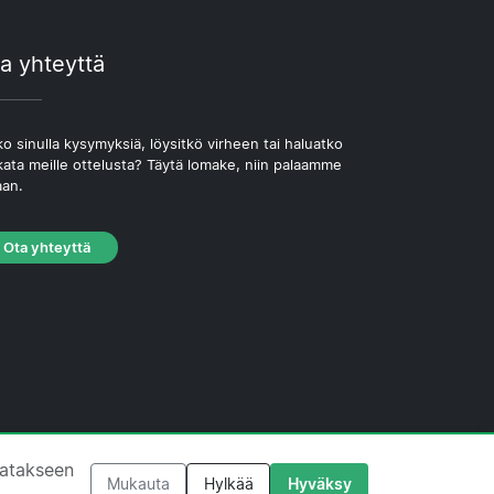
a yhteyttä
o sinulla kysymyksiä, löysitkö virheen tai haluatko
kata meille ottelusta? Täytä lomake, niin palaamme
aan.
Ota yhteyttä
västekäytäntö
·
Toimituksellinen käytäntö
tatakseen
Mukauta
Hylkää
Hyväksy