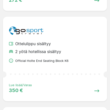
272 €
Ottelulippu sisältyy
2 yötä hotellissa sisältyy
Official Holte End Seating Block K6
Lue lisää/Varaa
350 €