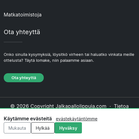
Matkatoimistoja
Ota yhteyttä
Onko sinulla kysymyksiä, löysitkö virheen tai haluatko vinkata meille
ottelusta? Täytä lomake, niin palaamme asiaan.
Ota yhteyttä
© 2026 Copyright Jalkapallolippuja.com ·
Tietoa
Meistä
·
Ota yhteyttä
·
Tietosuojakäytäntö
·
Käytämme evästeitä
evästekäytäntömme
Evästekäytäntö
·
Toimituksellinen käytäntö
Mukauta
Hylkää
Hyväksy