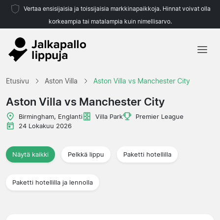
Vertaa ensisijaisia ja toissijaisia markkinapaikkoja. Hinnat voivat olla
korkeampia tai matalampia kuin nimellisarvo.
Etusivu
Etusivu
Aston Villa
Aston Villa vs Manchester City
Joukkueet
Aston Villa vs Manchester City
Liigat
Birmingham, Englanti
Villa Park
Premier League
24 Lokakuu 2026
Matkatoimistoja
Näytä kaikki
Pelkkä lippu
Paketti hotellilla
Paketti hotellilla ja lennolla