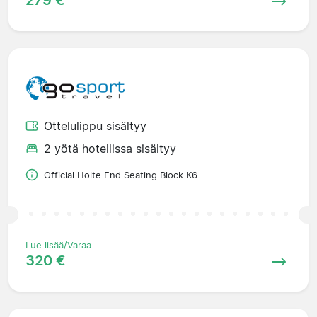
279 €
Ottelulippu sisältyy
2 yötä hotellissa sisältyy
Official Holte End Seating Block K6
Lue lisää/Varaa
320 €