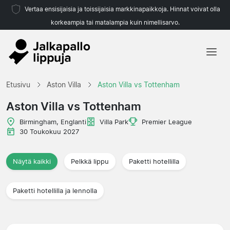
Vertaa ensisijaisia ja toissijaisia markkinapaikkoja. Hinnat voivat olla
korkeampia tai matalampia kuin nimellisarvo.
Etusivu
Etusivu
Aston Villa
Aston Villa vs Tottenham
Joukkueet
Aston Villa vs Tottenham
Liigat
Birmingham, Englanti
Villa Park
Premier League
30 Toukokuu 2027
Matkatoimistoja
Näytä kaikki
Pelkkä lippu
Paketti hotellilla
Paketti hotellilla ja lennolla