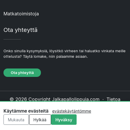
Matkatoimistoja
Ota yhteyttä
Onko sinulla kysymyksiä, löysitkö virheen tai haluatko vinkata meille
ottelusta? Täytä lomake, niin palaamme asiaan.
Ota yhteyttä
© 2026 Copyright Jalkapallolippuja.com ·
Tietoa
Meistä
·
Ota yhteyttä
·
Tietosuojakäytäntö
·
Käytämme evästeitä
evästekäytäntömme
Evästekäytäntö
·
Toimituksellinen käytäntö
Mukauta
Hylkää
Hyväksy