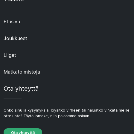
Etusivu
Joukkueet
Liigat
Matkatoimistoja
Ota yhteyttä
Onko sinulla kysymyksiä, löysitkö virheen tai haluatko vinkata meille
ottelusta? Täytä lomake, niin palaamme asiaan.
Ota yhteyttä