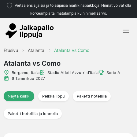
Vertaa ensisijaisia ja toissijaisia markkinapaikkoja. Hinnat voivat olla
korkeampia tai matalampia kuin nimellisarvo.
Etusivu
Etusivu
Atalanta
Atalanta vs Como
Joukkueet
Atalanta vs Como
Liigat
Bergamo, Italia
Stadio Atleti Azzurri d'Italia
Serie A
6 Tammikuu 2027
Matkatoimistoja
Näytä kaikki
Pelkkä lippu
Paketti hotellilla
Paketti hotellilla ja lennolla