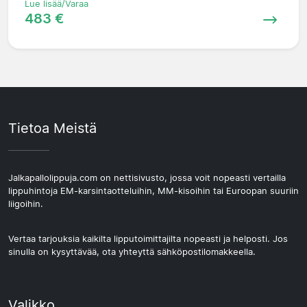
Lue lisää/Varaa
483 €
Tietoa Meistä
Jalkapallolippuja.com on nettisivusto, jossa voit nopeasti vertailla
lippuhintoja EM-karsintaotteluihin, MM-kisoihin tai Euroopan suuriin
liigoihin.
Vertaa tarjouksia kaikilta lipputoimittajilta nopeasti ja helposti. Jos
sinulla on kysyttävää, ota yhteyttä sähköpostilomakkeella.
Valikko