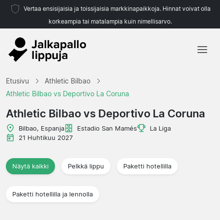
Vertaa ensisijaisia ja toissijaisia markkinapaikkoja. Hinnat voivat olla
korkeampia tai matalampia kuin nimellisarvo.
Etusivu
Etusivu
Athletic Bilbao
Joukkueet
Athletic Bilbao vs Deportivo La Coruna
Liigat
Athletic Bilbao vs Deportivo La Coruna
Matkatoimistoja
Bilbao, Espanja
Estadio San Mamés
La Liga
21 Huhtikuu 2027
Näytä kaikki
Pelkkä lippu
Paketti hotellilla
Paketti hotellilla ja lennolla