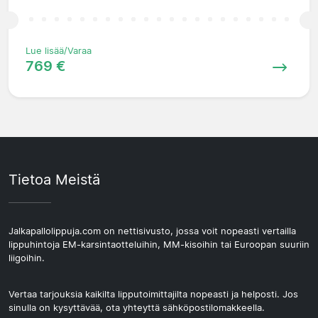
Lue lisää/Varaa
769 €
Tietoa Meistä
Jalkapallolippuja.com on nettisivusto, jossa voit nopeasti vertailla
lippuhintoja EM-karsintaotteluihin, MM-kisoihin tai Euroopan suuriin
liigoihin.
Vertaa tarjouksia kaikilta lipputoimittajilta nopeasti ja helposti. Jos
sinulla on kysyttävää, ota yhteyttä sähköpostilomakkeella.