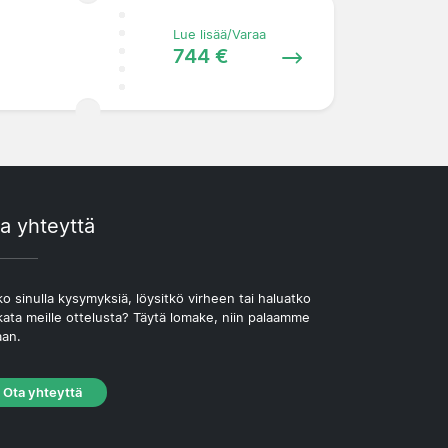
Lue lisää/Varaa
744 €
a yhteyttä
o sinulla kysymyksiä, löysitkö virheen tai haluatko
kata meille ottelusta? Täytä lomake, niin palaamme
aan.
Ota yhteyttä