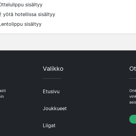
Ottelulippu sisältyy
2 yötä hotellissa sisältyy
Lentolippu sisältyy
Valikko
Ot
asti
Etusivu
Onk
hin
vin
asi
Joukkueet
Liigat