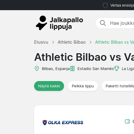
Vertaa ensisij
Etusivu
Athletic Bilbao
Athletic Bilbao vs V
Athletic Bilbao vs V
Bilbao, Espanja
Estadio San Mamés
La Lig
Näytä kaikki
Pelkkä lippu
Paketti hotellill