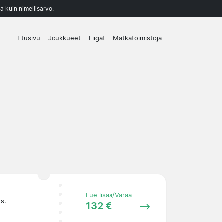
a kuin nimellisarvo.
Etusivu
Joukkueet
Liigat
Matkatoimistoja
Lue lisää/Varaa
ts.
132 €