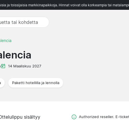
aisia ja toissijaisia markkinapaikkoja. Hinnat voivat olla korkeampia tai matalampi
alencia
alencia
a
14 Maaliskuu 2027
a
Paketti hotellilla ja lennolla
Ottelulippu sisältyy
Authorized reseller. E-ticke