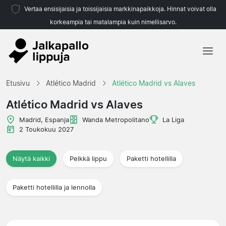
Vertaa ensisijaisia ja toissijaisia markkinapaikkoja. Hinnat voivat olla
korkeampia tai matalampia kuin nimellisarvo.
Etusivu
Etusivu
Atlético Madrid
Atlético Madrid vs Alaves
Joukkueet
Atlético Madrid vs Alaves
Liigat
Madrid, Espanja
Wanda Metropolitano
La Liga
2 Toukokuu 2027
Matkatoimistoja
Näytä kaikki
Pelkkä lippu
Paketti hotellilla
Paketti hotellilla ja lennolla