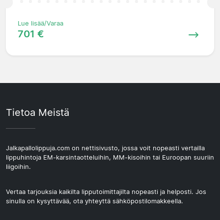
Lue lisää/Varaa
701 €
Tietoa Meistä
Jalkapallolippuja.com on nettisivusto, jossa voit nopeasti vertailla
lippuhintoja EM-karsintaotteluihin, MM-kisoihin tai Euroopan suuriin
liigoihin.
Vertaa tarjouksia kaikilta lipputoimittajilta nopeasti ja helposti. Jos
sinulla on kysyttävää, ota yhteyttä sähköpostilomakkeella.