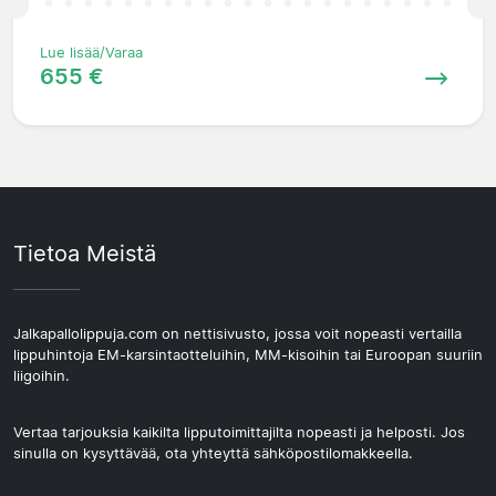
Lue lisää/Varaa
655 €
Tietoa Meistä
Jalkapallolippuja.com on nettisivusto, jossa voit nopeasti vertailla
lippuhintoja EM-karsintaotteluihin, MM-kisoihin tai Euroopan suuriin
liigoihin.
Vertaa tarjouksia kaikilta lipputoimittajilta nopeasti ja helposti. Jos
sinulla on kysyttävää, ota yhteyttä sähköpostilomakkeella.