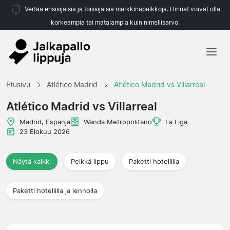
Vertaa ensisijaisia ja toissijaisia markkinapaikkoja. Hinnat voivat olla
korkeampia tai matalampia kuin nimellisarvo.
Etusivu
Etusivu
Atlético Madrid
Atlético Madrid vs Villarreal
Joukkueet
Atlético Madrid vs Villarreal
Liigat
Madrid, Espanja
Wanda Metropolitano
La Liga
23 Elokuu 2026
Matkatoimistoja
Näytä kaikki
Pelkkä lippu
Paketti hotellilla
Paketti hotellilla ja lennolla