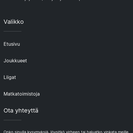
Valikko
Etusivu
Joukkueet
Liigat
Matkatoimistoja
Ota yhteyttä
Onko sinulla kysymyksiä, löysitkö virheen tai haluatko vinkata meille