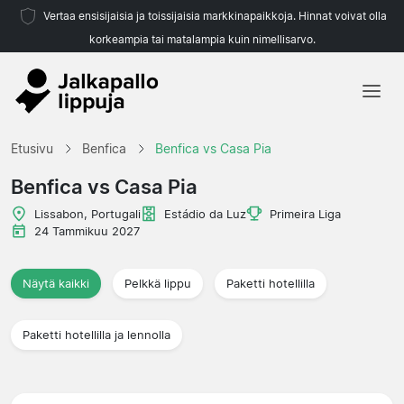
Vertaa ensisijaisia ja toissijaisia markkinapaikkoja. Hinnat voivat olla
korkeampia tai matalampia kuin nimellisarvo.
Etusivu
Etusivu
Benfica
Benfica vs Casa Pia
Joukkueet
Benfica vs Casa Pia
Liigat
Lissabon, Portugali
Estádio da Luz
Primeira Liga
24 Tammikuu 2027
Matkatoimistoja
Näytä kaikki
Pelkkä lippu
Paketti hotellilla
Paketti hotellilla ja lennolla