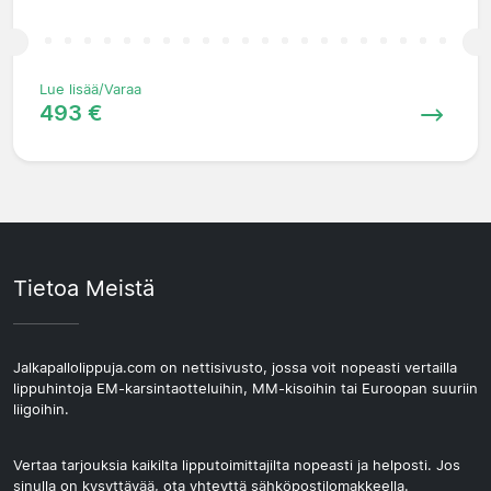
Lue lisää/Varaa
493 €
Tietoa Meistä
Jalkapallolippuja.com on nettisivusto, jossa voit nopeasti vertailla
lippuhintoja EM-karsintaotteluihin, MM-kisoihin tai Euroopan suuriin
liigoihin.
Vertaa tarjouksia kaikilta lipputoimittajilta nopeasti ja helposti. Jos
sinulla on kysyttävää, ota yhteyttä sähköpostilomakkeella.