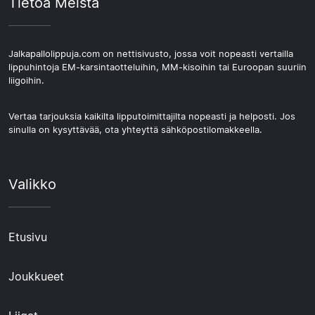
Tietoa Meistä
Jalkapallolippuja.com on nettisivusto, jossa voit nopeasti vertailla
lippuhintoja EM-karsintaotteluihin, MM-kisoihin tai Euroopan suuriin
liigoihin.
Vertaa tarjouksia kaikilta lipputoimittajilta nopeasti ja helposti. Jos
sinulla on kysyttävää, ota yhteyttä sähköpostilomakkeella.
Valikko
Etusivu
Joukkueet