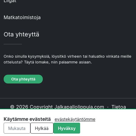
Liigat
Matkatoimistoja
Ota yhteyttä
Onko sinulla kysymyksiä, löysitkö virheen tai haluatko vinkata meille
ottelusta? Täytä lomake, niin palaamme asiaan.
Ota yhteyttä
© 2026 Copyright Jalkapallolippuja.com ·
Tietoa
Meistä
·
Ota yhteyttä
·
Tietosuojakäytäntö
·
Käytämme evästeitä
evästekäytäntömme
Evästekäytäntö
·
Toimituksellinen käytäntö
Mukauta
Hylkää
Hyväksy