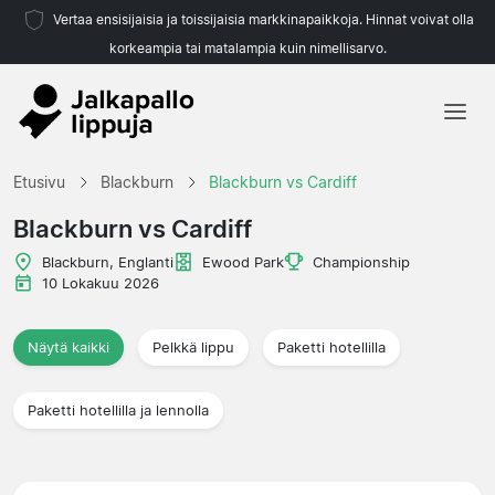
Vertaa ensisijaisia ja toissijaisia markkinapaikkoja. Hinnat voivat olla
korkeampia tai matalampia kuin nimellisarvo.
Etusivu
Etusivu
Blackburn
Blackburn vs Cardiff
Joukkueet
Blackburn vs Cardiff
Liigat
Blackburn, Englanti
Ewood Park
Championship
10 Lokakuu 2026
Matkatoimistoja
Näytä kaikki
Pelkkä lippu
Paketti hotellilla
Paketti hotellilla ja lennolla