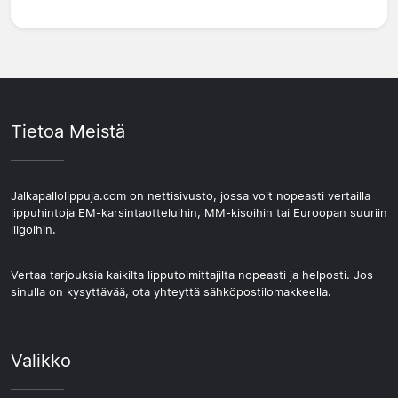
Tietoa Meistä
Jalkapallolippuja.com on nettisivusto, jossa voit nopeasti vertailla
lippuhintoja EM-karsintaotteluihin, MM-kisoihin tai Euroopan suuriin
liigoihin.
Vertaa tarjouksia kaikilta lipputoimittajilta nopeasti ja helposti. Jos
sinulla on kysyttävää, ota yhteyttä sähköpostilomakkeella.
Valikko