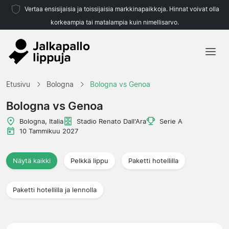
Vertaa ensisijaisia ja toissijaisia markkinapaikkoja. Hinnat voivat olla
korkeampia tai matalampia kuin nimellisarvo.
Etusivu
Etusivu
Bologna
Bologna vs Genoa
Joukkueet
Bologna vs Genoa
Liigat
Bologna, Italia
Stadio Renato Dall'Ara
Serie A
10 Tammikuu 2027
Matkatoimistoja
Näytä kaikki
Pelkkä lippu
Paketti hotellilla
Paketti hotellilla ja lennolla