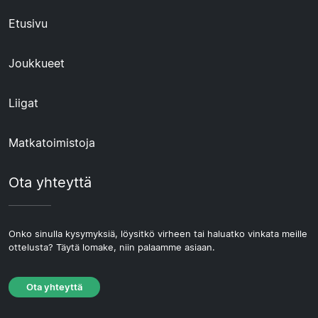
Etusivu
Joukkueet
Liigat
Matkatoimistoja
Ota yhteyttä
Onko sinulla kysymyksiä, löysitkö virheen tai haluatko vinkata meille
ottelusta? Täytä lomake, niin palaamme asiaan.
Ota yhteyttä