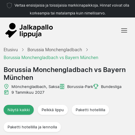
Vertaa ensisijaisia ja toissijaisia markkinapaikkoja. Hinnat voivat olla
korkeampia tai matalampia kuin nimellisarvo.
Etusivu
Etusivu
Borussia Monchengladbach
Joukkueet
Borussia Monchengladbach vs Bayern München
Liigat
Borussia Monchengladbach vs Bayern
München
Matkatoimistoja
Mönchengladbach, Saksa
Borussia-Park
Bundesliga
9 Tammikuu 2027
Näytä kaikki
Pelkkä lippu
Paketti hotellilla
Paketti hotellilla ja lennolla