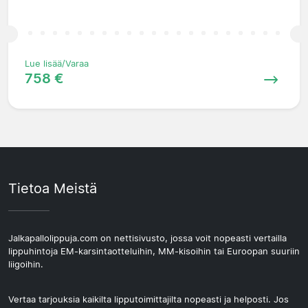
Lue lisää/Varaa
758 €
Tietoa Meistä
Jalkapallolippuja.com on nettisivusto, jossa voit nopeasti vertailla
lippuhintoja EM-karsintaotteluihin, MM-kisoihin tai Euroopan suuriin
liigoihin.
Vertaa tarjouksia kaikilta lipputoimittajilta nopeasti ja helposti. Jos