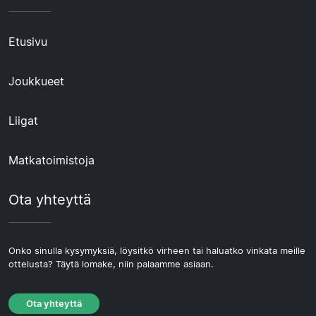
Etusivu
Joukkueet
Liigat
Matkatoimistoja
Ota yhteyttä
Onko sinulla kysymyksiä, löysitkö virheen tai haluatko vinkata meille
ottelusta? Täytä lomake, niin palaamme asiaan.
Ota yhteyttä