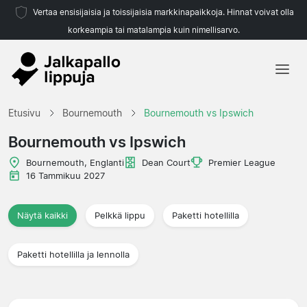
Vertaa ensisijaisia ja toissijaisia markkinapaikkoja. Hinnat voivat olla
korkeampia tai matalampia kuin nimellisarvo.
Etusivu
Etusivu
Bournemouth
Bournemouth vs Ipswich
Joukkueet
Bournemouth vs Ipswich
Liigat
Bournemouth, Englanti
Dean Court
Premier League
16 Tammikuu 2027
Matkatoimistoja
Näytä kaikki
Pelkkä lippu
Paketti hotellilla
Paketti hotellilla ja lennolla