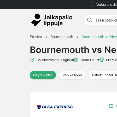
Vertaa ensisij
Etusivu
Bournemouth
Bournemouth vs New
Bournemouth vs Ne
Bournemouth, Englanti
Dean Court
Premie
Näytä kaikki
Pelkkä lippu
Paketti hotellill