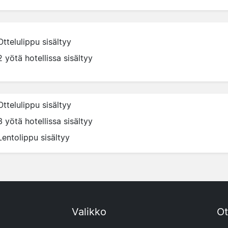
Ottelulippu sisältyy
2 yötä hotellissa sisältyy
Ottelulippu sisältyy
3 yötä hotellissa sisältyy
Lentolippu sisältyy
Valikko
Ot