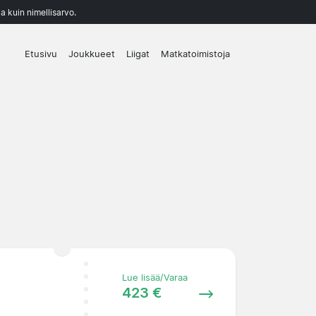
a kuin nimellisarvo.
Etusivu
Joukkueet
Liigat
Matkatoimistoja
Lue lisää/Varaa
423 €