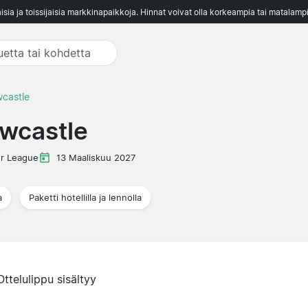
aisia ja toissijaisia markkinapaikkoja. Hinnat voivat olla korkeampia tai matalampi
castle
wcastle
r League
13 Maaliskuu 2027
a
Paketti hotellilla ja lennolla
Ottelulippu sisältyy