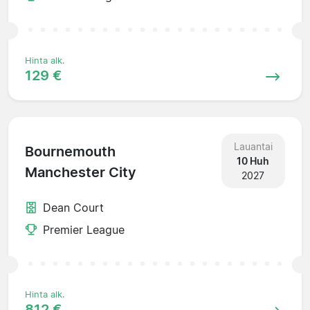
Hinta alk.
129 €
Lauantai
Bournemouth
10 Huh
Manchester City
2027
Dean Court
Premier League
Hinta alk.
812 €