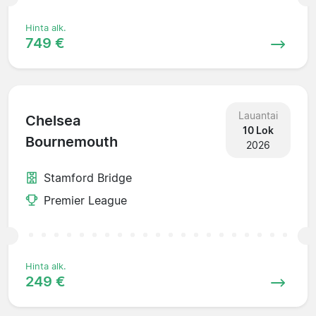
Hinta alk.
749 €
Lauantai
Chelsea
10 Lok
Bournemouth
2026
Stamford Bridge
Premier League
Hinta alk.
249 €