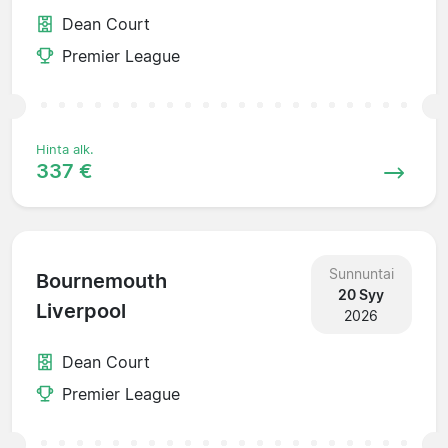
Dean Court
Premier League
Hinta alk.
337 €
Sunnuntai
Bournemouth
20 Syy
Liverpool
2026
Dean Court
Premier League