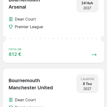
24 Huh
Arsenal
2027
Dean Court
Premier League
Hinta alk.
812 €
Lauantai
Bournemouth
8 Tou
Manchester United
2027
Dean Court