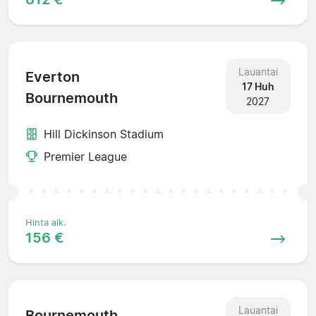
Lauantai
Everton
17 Huh
Bournemouth
2027
Hill Dickinson Stadium
Premier League
Hinta alk.
156 €
Lauantai
Bournemouth