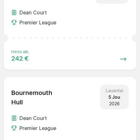
Dean Court
Premier League
Hinta alk.
242 €
Lauantai
Bournemouth
5 Jou
Hull
2026
Dean Court
Premier League