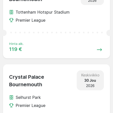
2026
Tottenham Hotspur Stadium
Premier League
Hinta alk.
119 €
Keskiviikko
Crystal Palace
30 Jou
Bournemouth
2026
Selhurst Park
Premier League