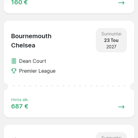
160 €
Sunnuntai
Bournemouth
23 Tou
Chelsea
2027
Dean Court
Premier League
Hinta alk.
687 €
Sunnuntai