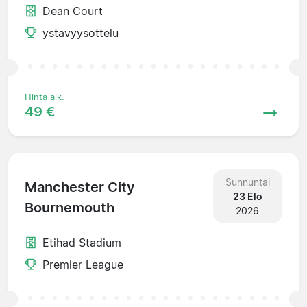
Dean Court
ystavyysottelu
Hinta alk.
49 €
Sunnuntai
Manchester City
23 Elo
Bournemouth
2026
Etihad Stadium
Premier League