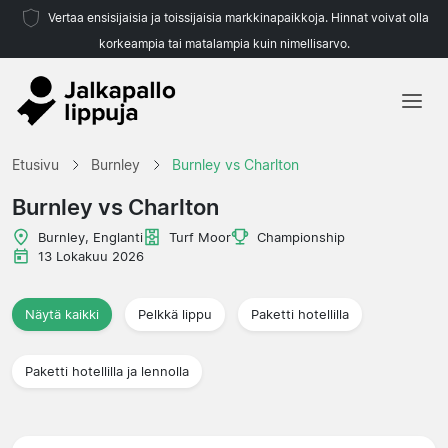
Vertaa ensisijaisia ja toissijaisia markkinapaikkoja. Hinnat voivat olla
korkeampia tai matalampia kuin nimellisarvo.
Etusivu
Etusivu
Burnley
Burnley vs Charlton
Joukkueet
Burnley vs Charlton
Liigat
Burnley, Englanti
Turf Moor
Championship
13 Lokakuu 2026
Matkatoimistoja
Näytä kaikki
Pelkkä lippu
Paketti hotellilla
Paketti hotellilla ja lennolla