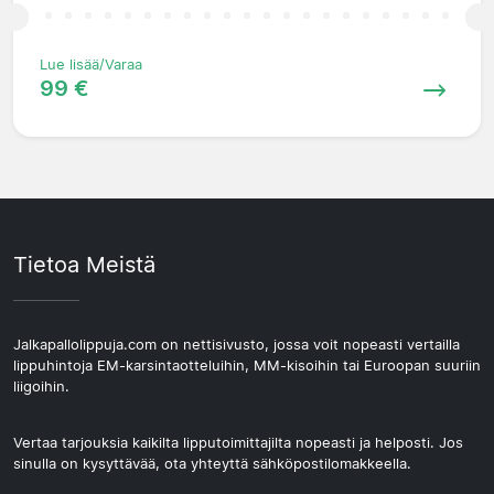
Lue lisää/Varaa
99 €
Tietoa Meistä
Jalkapallolippuja.com on nettisivusto, jossa voit nopeasti vertailla
lippuhintoja EM-karsintaotteluihin, MM-kisoihin tai Euroopan suuriin
liigoihin.
Vertaa tarjouksia kaikilta lipputoimittajilta nopeasti ja helposti. Jos
sinulla on kysyttävää, ota yhteyttä sähköpostilomakkeella.