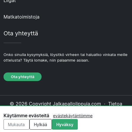
Liigat
Matkatoimistoja
Ota yhteyttä
Onko sinulla kysymyksiä, löysitkö virheen tai haluatko vinkata meille
ottelusta? Täytä lomake, niin palaamme asiaan.
Ota yhteyttä
© 2026 Copyright Jalkapallolippuja.com ·
Tietoa
Meistä
·
Ota yhteyttä
·
Tietosuojakäytäntö
·
Käytämme evästeitä
evästekäytäntömme
Evästekäytäntö
·
Toimituksellinen käytäntö
Mukauta
Hylkää
Hyväksy