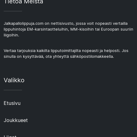
Tietoa Meistä
Jalkapallolippuja.com on nettisivusto, jossa voit nopeasti vertailla
lippuhintoja EM-karsintaotteluihin, MM-kisoihin tai Euroopan suuriin
liigoihin.
Vertaa tarjouksia kaikilta lipputoimittajilta nopeasti ja helposti. Jos
sinulla on kysyttävää, ota yhteyttä sähköpostilomakkeella.
Valikko
Etusivu
Joukkueet