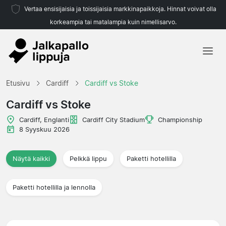
Vertaa ensisijaisia ja toissijaisia markkinapaikkoja. Hinnat voivat olla
korkeampia tai matalampia kuin nimellisarvo.
Etusivu
Etusivu
Cardiff
Cardiff vs Stoke
Joukkueet
Cardiff vs Stoke
Liigat
Cardiff, Englanti
Cardiff City Stadium
Championship
8 Syyskuu 2026
Matkatoimistoja
Näytä kaikki
Pelkkä lippu
Paketti hotellilla
Paketti hotellilla ja lennolla