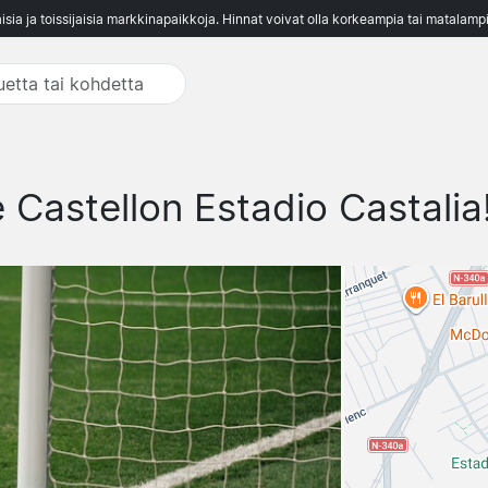
aisia ja toissijaisia markkinapaikkoja. Hinnat voivat olla korkeampia tai matalampi
 Castellon Estadio Castalia