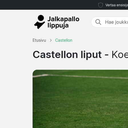
Vertaa ensisij
Etusivu
Castellon
Castellon liput -
Koe