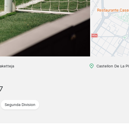
aketteja
Castellon De La P
7
Segunda Division