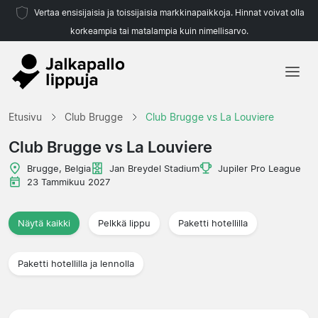
Vertaa ensisijaisia ja toissijaisia markkinapaikkoja. Hinnat voivat olla
korkeampia tai matalampia kuin nimellisarvo.
Etusivu
Etusivu
Club Brugge
Club Brugge vs La Louviere
Joukkueet
Club Brugge vs La Louviere
Liigat
Brugge, Belgia
Jan Breydel Stadium
Jupiler Pro League
23 Tammikuu 2027
Matkatoimistoja
Näytä kaikki
Pelkkä lippu
Paketti hotellilla
Paketti hotellilla ja lennolla