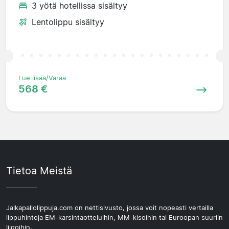
3 yötä hotellissa sisältyy
Lentolippu sisältyy
Lue lisää/Varaa
568 €
Tietoa Meistä
Jalkapallolippuja.com on nettisivusto, jossa voit nopeasti vertailla
lippuhintoja EM-karsintaotteluihin, MM-kisoihin tai Euroopan suuriin
liigoihin.