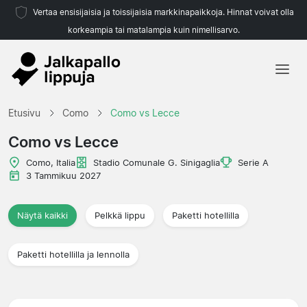
Vertaa ensisijaisia ja toissijaisia markkinapaikkoja. Hinnat voivat olla
korkeampia tai matalampia kuin nimellisarvo.
Etusivu
Etusivu
Como
Como vs Lecce
Joukkueet
Como vs Lecce
Liigat
Como, Italia
Stadio Comunale G. Sinigaglia
Serie A
3 Tammikuu 2027
Matkatoimistoja
Näytä kaikki
Pelkkä lippu
Paketti hotellilla
Paketti hotellilla ja lennolla