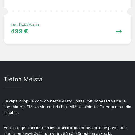
Lue lisää/Varaa
499 €
Tietoa Meistä
Jalkapallolippuja.com on nettisivusto, jossa voit nopeasti vertailla
lippuhintoja EM-karsintaotteluihin, MM-kisoihin tai Euroopan suuriin
liigoihin.
Vertaa tarjouksia kaikilta lipputoimittajilta nopeasti ja helposti. Jos
sinulla on kysyttävää, ota yhteyttä sähköpostilomakkeella.