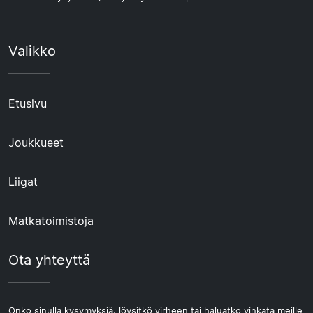
Valikko
Etusivu
Joukkueet
Liigat
Matkatoimistoja
Ota yhteyttä
Onko sinulla kysymyksiä, löysitkö virheen tai haluatko vinkata meille