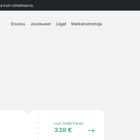
a kuin nimellisarvo.
Etusivu
Joukkueet
Liigat
Matkatoimistoja
Lue lisää/Varaa
339 €