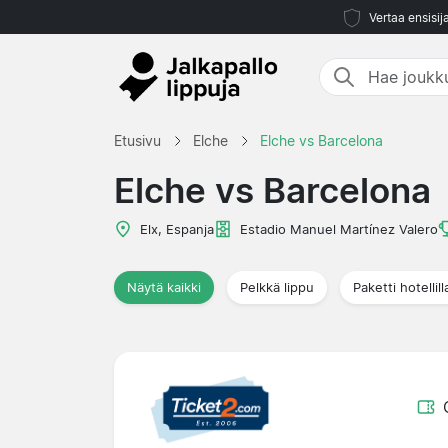
Vertaa ensisij
Etusivu
Elche
Elche vs Barcelona
Elche vs Barcelona
Elx, Espanja
Estadio Manuel Martínez Valero
Näytä kaikki
Pelkkä lippu
Paketti hotellill