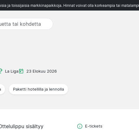
aisia ja toissijaisia markkinapaikkoja. Hinnat voivat olla korkeampia tai matalampi
La Liga
23 Elokuu 2026
a
Paketti hotellilla ja lennolla
Ottelulippu sisältyy
E-tickets