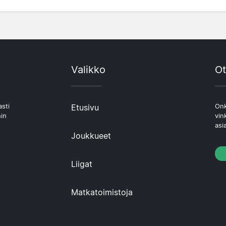
Valikko
Ot
asti
Etusivu
Onk
hin
vin
asi
Joukkueet
Liigat
Matkatoimistoja