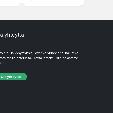
a yhteyttä
o sinulla kysymyksiä, löysitkö virheen tai haluatko
kata meille ottelusta? Täytä lomake, niin palaamme
aan.
Ota yhteyttä