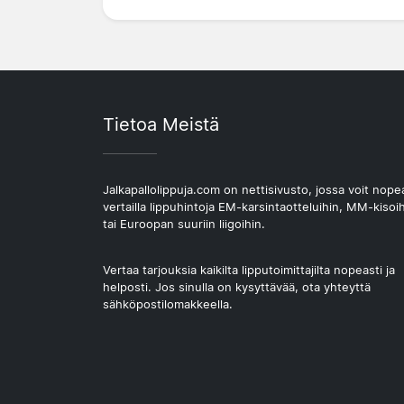
Tietoa Meistä
Jalkapallolippuja.com on nettisivusto, jossa voit nope
vertailla lippuhintoja EM-karsintaotteluihin, MM-kisoi
tai Euroopan suuriin liigoihin.
Vertaa tarjouksia kaikilta lipputoimittajilta nopeasti ja
helposti. Jos sinulla on kysyttävää, ota yhteyttä
sähköpostilomakkeella.