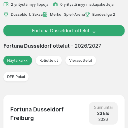
2 yritystä myy lippuja
0 yritystä myy matkapaketteja
Dusseldorf, Saksa
Merkur Spiel-Arena
Bundesliga 2
Fortuna Dusseldorf ottelut
Fortuna Dusseldorf ottelut
- 2026/2027
Näytä kaikki
Kotiottelut
Vierasottelut
DFB Pokal
Sunnuntai
Fortuna Dusseldorf
23 Elo
Freiburg
2026