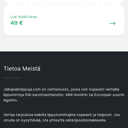
Lue lisää/Varaa
49 €
Tietoa Meistä
Jalkapallolippuja.com on nettisivusto, jossa voit nopeasti vertailla
lippuhintoja EM-karsintaotteluihin, MM-kisoihin tai Euroopan suuriin
liigoihin.
Vertaa tarjouksia kaikilta lipputoimittajilta nopeasti ja helposti. Jos
sinulla on kysyttävää, ota yhteyttä sähköpostilomakkeella.