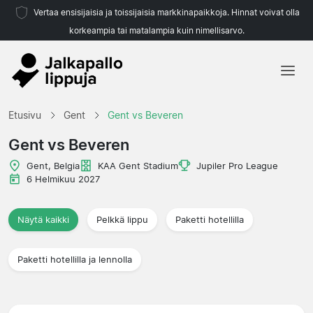
Vertaa ensisijaisia ja toissijaisia markkinapaikkoja. Hinnat voivat olla
korkeampia tai matalampia kuin nimellisarvo.
Etusivu
Etusivu
Gent
Gent vs Beveren
Joukkueet
Gent vs Beveren
Liigat
Gent, Belgia
KAA Gent Stadium
Jupiler Pro League
6 Helmikuu 2027
Matkatoimistoja
Näytä kaikki
Pelkkä lippu
Paketti hotellilla
Paketti hotellilla ja lennolla