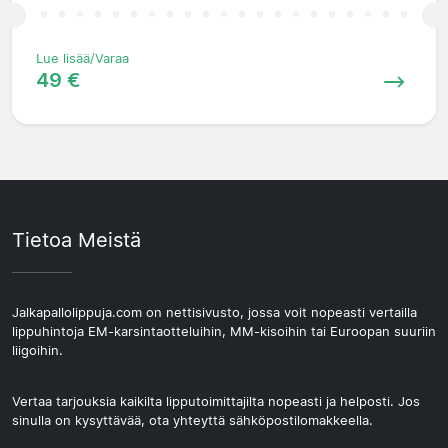
Lue lisää/Varaa
49 €
Tietoa Meistä
Jalkapallolippuja.com on nettisivusto, jossa voit nopeasti vertailla
lippuhintoja EM-karsintaotteluihin, MM-kisoihin tai Euroopan suuriin
liigoihin.
Vertaa tarjouksia kaikilta lipputoimittajilta nopeasti ja helposti. Jos
sinulla on kysyttävää, ota yhteyttä sähköpostilomakkeella.