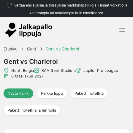
Vertaa ensisijaisia ja toissijaisia markkinapaikkoja. Hinnat voivat olla
korkeampia tai matalampia kuin nimellisarvo.
Etusivu
Etusivu
Gent
Gent vs Charleroi
Joukkueet
Gent vs Charleroi
Liigat
Gent, Belgia
KAA Gent Stadium
Jupiler Pro League
6 Maaliskuu 2027
Matkatoimistoja
Näytä kaikki
Pelkkä lippu
Paketti hotellilla
Paketti hotellilla ja lennolla