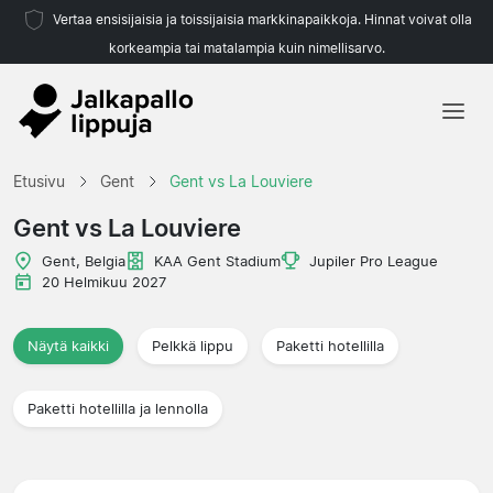
Vertaa ensisijaisia ja toissijaisia markkinapaikkoja. Hinnat voivat olla
korkeampia tai matalampia kuin nimellisarvo.
Etusivu
Etusivu
Gent
Gent vs La Louviere
Joukkueet
Gent vs La Louviere
Liigat
Gent, Belgia
KAA Gent Stadium
Jupiler Pro League
20 Helmikuu 2027
Matkatoimistoja
Näytä kaikki
Pelkkä lippu
Paketti hotellilla
Paketti hotellilla ja lennolla