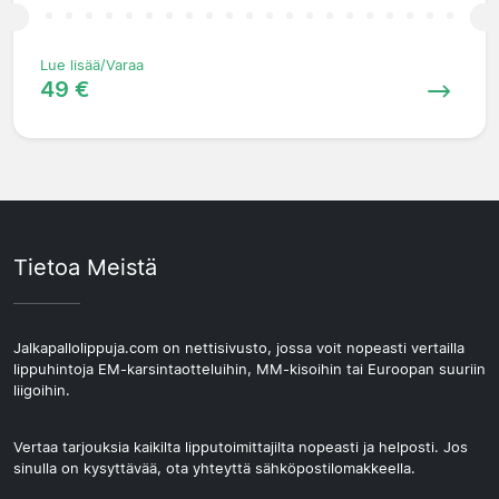
Lue lisää/Varaa
49 €
Tietoa Meistä
Jalkapallolippuja.com on nettisivusto, jossa voit nopeasti vertailla
lippuhintoja EM-karsintaotteluihin, MM-kisoihin tai Euroopan suuriin
liigoihin.
Vertaa tarjouksia kaikilta lipputoimittajilta nopeasti ja helposti. Jos
sinulla on kysyttävää, ota yhteyttä sähköpostilomakkeella.