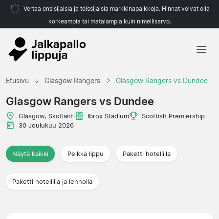
Vertaa ensisijaisia ja toissijaisia markkinapaikkoja. Hinnat voivat olla
korkeampia tai matalampia kuin nimellisarvo.
Etusivu
Etusivu
Glasgow Rangers
Glasgow Rangers vs Dundee
Joukkueet
Glasgow Rangers vs Dundee
Liigat
Glasgow, Skotlanti
Ibrox Stadium
Scottish Premiership
30 Joulukuu 2026
Matkatoimistoja
Näytä kaikki
Pelkkä lippu
Paketti hotellilla
Paketti hotellilla ja lennolla