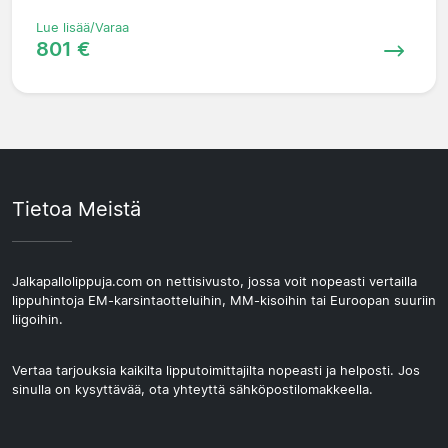
Lue lisää/Varaa
801 €
Tietoa Meistä
Jalkapallolippuja.com on nettisivusto, jossa voit nopeasti vertailla
lippuhintoja EM-karsintaotteluihin, MM-kisoihin tai Euroopan suuriin
liigoihin.
Vertaa tarjouksia kaikilta lipputoimittajilta nopeasti ja helposti. Jos
sinulla on kysyttävää, ota yhteyttä sähköpostilomakkeella.