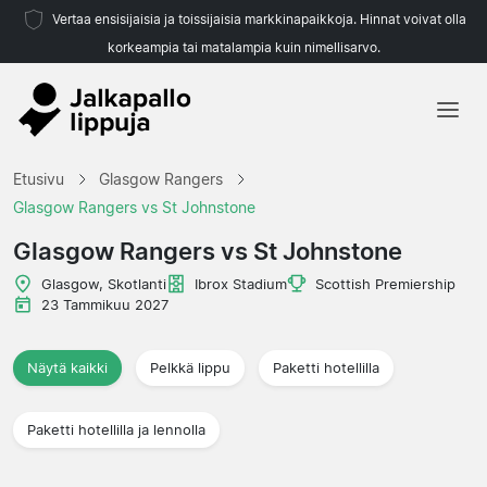
Vertaa ensisijaisia ja toissijaisia markkinapaikkoja. Hinnat voivat olla
korkeampia tai matalampia kuin nimellisarvo.
Etusivu
Etusivu
Glasgow Rangers
Joukkueet
Glasgow Rangers vs St Johnstone
Liigat
Glasgow Rangers vs St Johnstone
Matkatoimistoja
Glasgow, Skotlanti
Ibrox Stadium
Scottish Premiership
23 Tammikuu 2027
Näytä kaikki
Pelkkä lippu
Paketti hotellilla
Paketti hotellilla ja lennolla