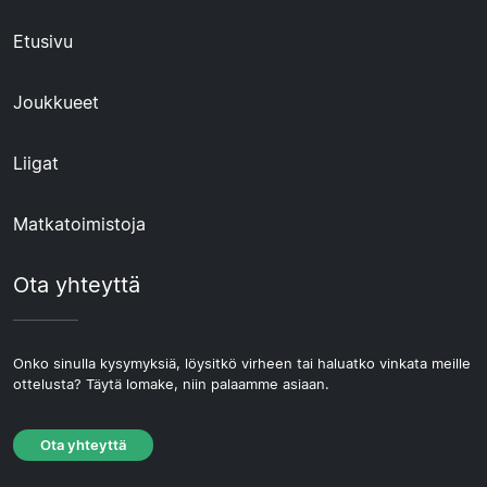
Etusivu
Joukkueet
Liigat
Matkatoimistoja
Ota yhteyttä
Onko sinulla kysymyksiä, löysitkö virheen tai haluatko vinkata meille
ottelusta? Täytä lomake, niin palaamme asiaan.
Ota yhteyttä