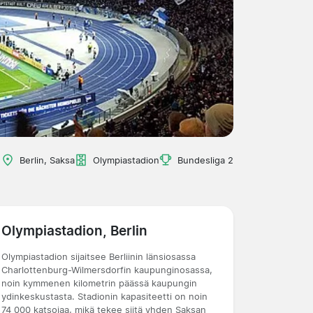
Berlin, Saksa
Olympiastadion
Bundesliga 2
Olympiastadion, Berlin
Olympiastadion sijaitsee Berliinin länsiosassa
Charlottenburg-Wilmersdorfin kaupunginosassa,
noin kymmenen kilometrin päässä kaupungin
ydinkeskustasta. Stadionin kapasiteetti on noin
74 000 katsojaa, mikä tekee siitä yhden Saksan