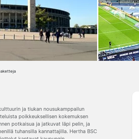
aketteja
kulttuurin ja tiukan nousukamppailun
otteluista poikkeuksellisen kokemuksen
ennen potkaisua ja jatkuvat läpi pelin, ja
illä tuhansilla kannattajilla. Hertha BSC
otiottelut kantavat kaupungin