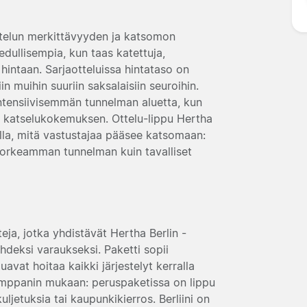
ottelun merkittävyyden ja katsomon
dullisempia, kun taas katettuja,
intaan. Sarjaotteluissa hintataso on
n muihin suuriin saksalaisiin seuroihin.
intensiivisemmän tunnelman aluetta, kun
 katselukokemuksen. Ottelu-lippu Hertha
ella, mitä vastustajaa pääsee katsomaan:
korkeamman tunnelman kuin tavalliset
ja, jotka yhdistävät Hertha Berlin -
yhdeksi varaukseksi. Paketti sopii
luavat hoitaa kaikki järjestelyt kerralla
 kumppanin mukaan: peruspaketissa on lippu
kuljetuksia tai kaupunkikierros. Berliini on