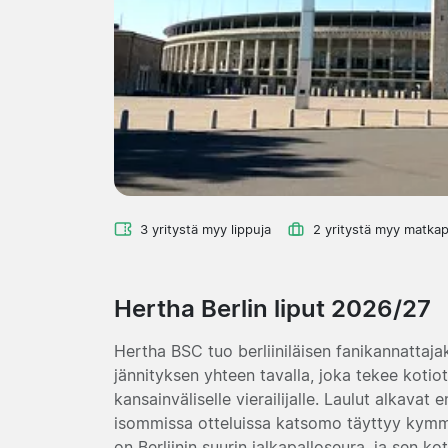
3 yritystä myy lippuja
2 yritystä myy matkap
Hertha Berlin liput 2026/27
Hertha BSC tuo berliiniläisen fanikannattaja
jännityksen yhteen tavalla, joka tekee koti
kansainväliselle vierailijalle. Laulut alkavat 
isommissa otteluissa katsomo täyttyy kymmen
on Berliinin suurin jalkapalloseura, ja sen k