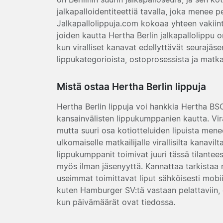
jalkapalloidentiteettiä tavalla, joka menee 
Jalkapallolippuja.com kokoaa yhteen vakiin
joiden kautta Hertha Berlin jalkapallolippu o
kun viralliset kanavat edellyttävät seurajäse
lippukategorioista, ostoprosessista ja matk
Mistä ostaa Hertha Berlin lippuja
Hertha Berlin lippuja voi hankkia Hertha BSC
kansainvälisten lippukumppanien kautta. Vira
mutta suuri osa kotiotteluiden lipuista mene
ulkomaiselle matkailijalle virallisilta kanavi
lippukumppanit toimivat juuri tässä tilantees
myös ilman jäsenyyttä. Kannattaa tarkistaa
useimmat toimittavat liput sähköisesti mobiil
kuten Hamburger SV:tä vastaan pelattaviin, o
kun päivämäärät ovat tiedossa.