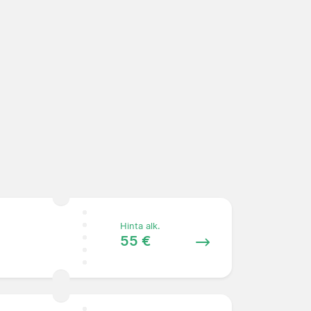
Hinta alk.
55 €