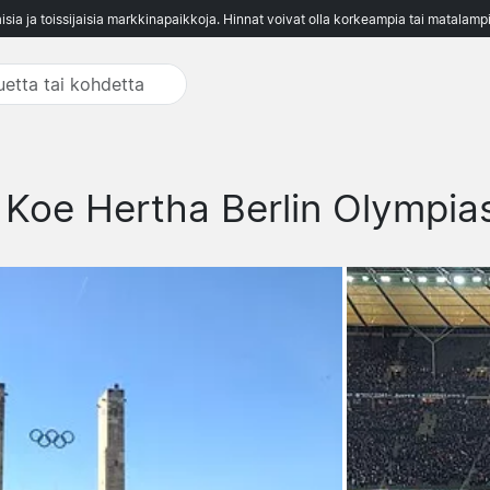
aisia ja toissijaisia markkinapaikkoja. Hinnat voivat olla korkeampia tai matalampi
-
Koe Hertha Berlin Olympia