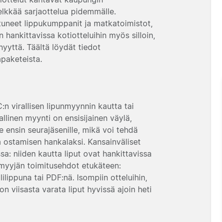
pelkkää sarjaottelua pidemmälle.
tuneet lippukumppanit ja matkatoimistot,
n hankittavissa kotiotteluihin myös silloin,
nyyttä. Täältä löydät tiedot
apaketeista.
:n virallisen lipunmyynnin kautta tai
llinen myynti on ensisijainen väylä,
e ensin seurajäsenille, mikä voi tehdä
lta ostamisen hankalaksi. Kansainväliset
sa: niiden kautta liput ovat hankittavissa
 myyjän toimitusehdot etukäteen:
ilippuna tai PDF:nä. Isompiin otteluihin,
n viisasta varata liput hyvissä ajoin heti