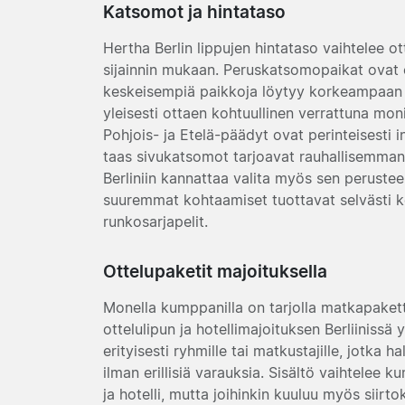
Katsomot ja hintataso
Hertha Berlin lippujen hintataso vaihtelee 
sijainnin mukaan. Peruskatsomopaikat ovat e
keskeisempiä paikkoja löytyy korkeampaan h
yleisesti ottaen kohtuullinen verrattuna monii
Pohjois- ja Etelä-päädyt ovat perinteisesti 
taas sivukatsomot tarjoavat rauhallisemman
Berliniin kannattaa valita myös sen peruste
suuremmat kohtaamiset tuottavat selvästi 
runkosarjapelit.
Ottelupaketit majoituksella
Monella kumppanilla on tarjolla matkapakette
ottelulipun ja hotellimajoituksen Berliinissä 
erityisesti ryhmille tai matkustajille, jotka ha
ilman erillisiä varauksia. Sisältö vaihtelee
ja hotelli, mutta joihinkin kuuluu myös siirto