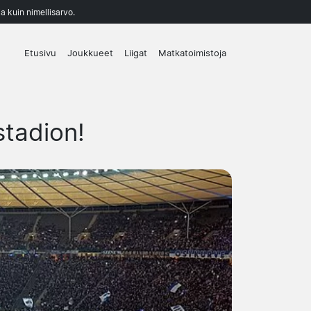
a kuin nimellisarvo.
Etusivu
Joukkueet
Liigat
Matkatoimistoja
stadion!