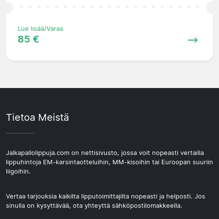
Lue lisää/Varaa
85 €
Tietoa Meistä
Jalkapallolippuja.com on nettisivusto, jossa voit nopeasti vertailla
lippuhintoja EM-karsintaotteluihin, MM-kisoihin tai Euroopan suuriin
liigoihin.
Vertaa tarjouksia kaikilta lipputoimittajilta nopeasti ja helposti. Jos
sinulla on kysyttävää, ota yhteyttä sähköpostilomakkeella.