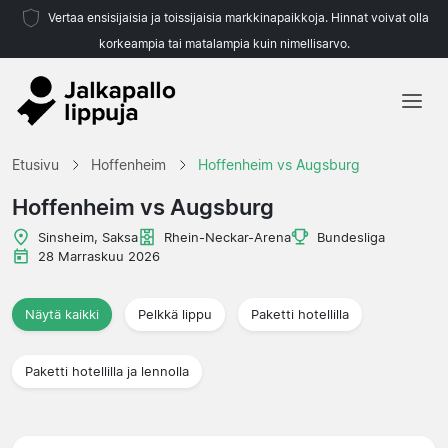
Vertaa ensisijaisia ja toissijaisia markkinapaikkoja. Hinnat voivat olla
korkeampia tai matalampia kuin nimellisarvo.
Etusivu
Etusivu
Hoffenheim
Hoffenheim vs Augsburg
Joukkueet
Hoffenheim vs Augsburg
Liigat
Sinsheim, Saksa
Rhein-Neckar-Arena
Bundesliga
28 Marraskuu 2026
Matkatoimistoja
Näytä kaikki
Pelkkä lippu
Paketti hotellilla
Paketti hotellilla ja lennolla