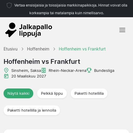
Vertaa ensisijaisia ja toissijaisia markkinapaikkoja. Hinnat voivat olla
korkeampia tai matalampia kuin nimellisarvo.
Etusivu
Etusivu
Hoffenheim
Hoffenheim vs Frankfurt
Joukkueet
Hoffenheim vs Frankfurt
Liigat
Sinsheim, Saksa
Rhein-Neckar-Arena
Bundesliga
20 Maaliskuu 2027
Matkatoimistoja
Näytä kaikki
Pelkkä lippu
Paketti hotellilla
Paketti hotellilla ja lennolla