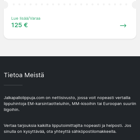
Lue lisää/Varaa
125 €
Tietoa Meistä
Jalkapallolippuja.com on nettisivusto, jossa voit nopeasti vertailla
lippuhintoja EM-karsintaotteluihin, MM-kisoihin tai Euroopan suuriin
liigoihin.
Vertaa tarjouksia kaikilta lipputoimittajilta nopeasti ja helposti. Jos
sinulla on kysyttävää, ota yhteyttä sähköpostilomakkeella.