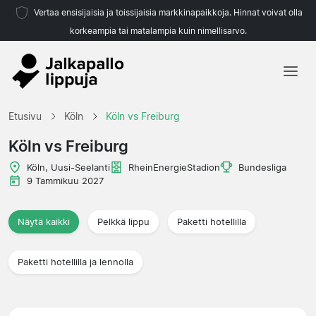
Vertaa ensisijaisia ja toissijaisia markkinapaikkoja. Hinnat voivat olla
korkeampia tai matalampia kuin nimellisarvo.
Etusivu
Etusivu
Köln
Köln vs Freiburg
Joukkueet
Köln vs Freiburg
Liigat
Köln, Uusi-Seelanti
RheinEnergieStadion
Bundesliga
9 Tammikuu 2027
Matkatoimistoja
Näytä kaikki
Pelkkä lippu
Paketti hotellilla
Paketti hotellilla ja lennolla