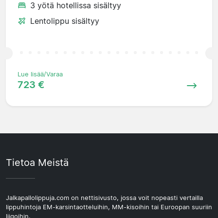
3 yötä hotellissa sisältyy
Lentolippu sisältyy
Lue lisää/Varaa
723 €
Tietoa Meistä
Jalkapallolippuja.com on nettisivusto, jossa voit nopeasti vertailla
lippuhintoja EM-karsintaotteluihin, MM-kisoihin tai Euroopan suuriin
liigoihin.