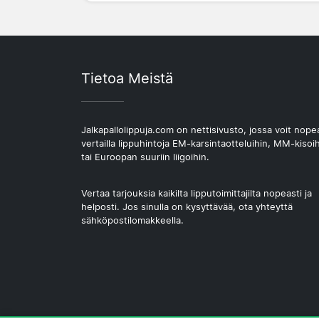
Tietoa Meistä
Jalkapallolippuja.com on nettisivusto, jossa voit nope
vertailla lippuhintoja EM-karsintaotteluihin, MM-kisoi
tai Euroopan suuriin liigoihin.
Vertaa tarjouksia kaikilta lipputoimittajilta nopeasti ja
helposti. Jos sinulla on kysyttävää, ota yhteyttä
sähköpostilomakkeella.