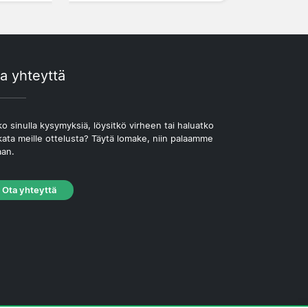
a yhteyttä
o sinulla kysymyksiä, löysitkö virheen tai haluatko
kata meille ottelusta? Täytä lomake, niin palaamme
aan.
Ota yhteyttä