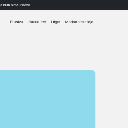
a kuin nimellisarvo.
Etusivu
Joukkueet
Liigat
Matkatoimistoja