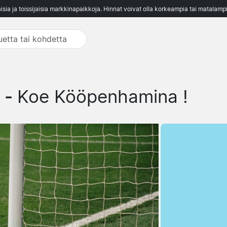
aisia ja toissijaisia markkinapaikkoja. Hinnat voivat olla korkeampia tai matalampi
 -
Koe Kööpenhamina !