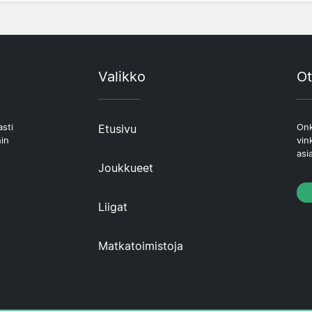
Valikko
Ot
asti
Etusivu
Onk
hin
vin
asi
Joukkueet
Liigat
Matkatoimistoja