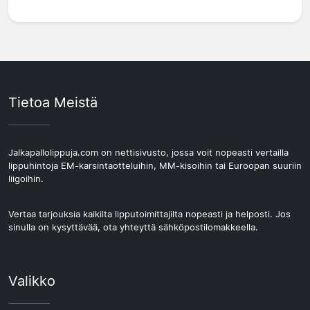
Tietoa Meistä
Jalkapallolippuja.com on nettisivusto, jossa voit nopeasti vertailla
lippuhintoja EM-karsintaotteluihin, MM-kisoihin tai Euroopan suuriin
liigoihin.
Vertaa tarjouksia kaikilta lipputoimittajilta nopeasti ja helposti. Jos
sinulla on kysyttävää, ota yhteyttä sähköpostilomakkeella.
Valikko