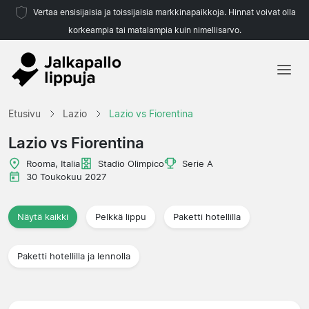
Vertaa ensisijaisia ja toissijaisia markkinapaikkoja. Hinnat voivat olla
korkeampia tai matalampia kuin nimellisarvo.
Etusivu
Etusivu
Lazio
Lazio vs Fiorentina
Joukkueet
Lazio vs Fiorentina
Liigat
Rooma, Italia
Stadio Olimpico
Serie A
30 Toukokuu 2027
Matkatoimistoja
Näytä kaikki
Pelkkä lippu
Paketti hotellilla
Paketti hotellilla ja lennolla