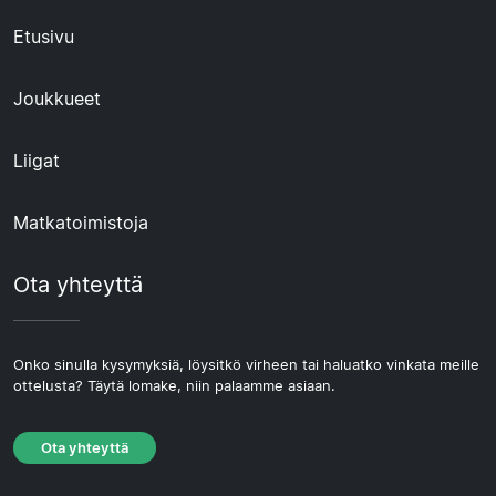
Etusivu
Joukkueet
Liigat
Matkatoimistoja
Ota yhteyttä
Onko sinulla kysymyksiä, löysitkö virheen tai haluatko vinkata meille
ottelusta? Täytä lomake, niin palaamme asiaan.
Ota yhteyttä