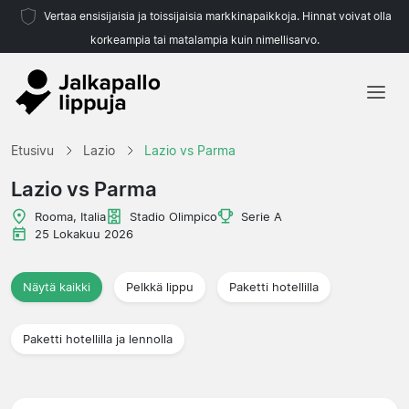
Vertaa ensisijaisia ja toissijaisia markkinapaikkoja. Hinnat voivat olla
korkeampia tai matalampia kuin nimellisarvo.
Etusivu
Etusivu
Lazio
Lazio vs Parma
Joukkueet
Lazio vs Parma
Liigat
Rooma, Italia
Stadio Olimpico
Serie A
25 Lokakuu 2026
Matkatoimistoja
Näytä kaikki
Pelkkä lippu
Paketti hotellilla
Paketti hotellilla ja lennolla