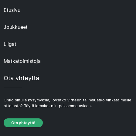
Etusivu
Joukkueet
Liigat
Matkatoimistoja
Ota yhteyttä
Onko sinulla kysymyksiä, löysitkö virheen tai haluatko vinkata meille
ottelusta? Täytä lomake, niin palaamme asiaan.
Ota yhteyttä