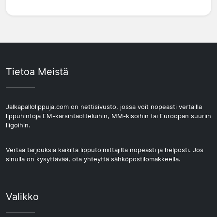
Tietoa Meistä
Jalkapallolippuja.com on nettisivusto, jossa voit nopeasti vertailla
lippuhintoja EM-karsintaotteluihin, MM-kisoihin tai Euroopan suuriin
liigoihin.
Vertaa tarjouksia kaikilta lipputoimittajilta nopeasti ja helposti. Jos
sinulla on kysyttävää, ota yhteyttä sähköpostilomakkeella.
Valikko