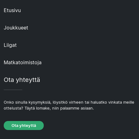
Etusivu
Joukkueet
Liigat
Matkatoimistoja
Ota yhteyttä
Onko sinulla kysymyksiä, löysitkö virheen tai haluatko vinkata meille
ottelusta? Täytä lomake, niin palaamme asiaan.
Ota yhteyttä