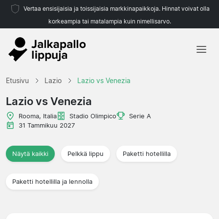
Vertaa ensisijaisia ja toissijaisia markkinapaikkoja. Hinnat voivat olla
korkeampia tai matalampia kuin nimellisarvo.
Etusivu
Etusivu
Lazio
Lazio vs Venezia
Joukkueet
Lazio vs Venezia
Liigat
Rooma, Italia
Stadio Olimpico
Serie A
31 Tammikuu 2027
Matkatoimistoja
Näytä kaikki
Pelkkä lippu
Paketti hotellilla
Paketti hotellilla ja lennolla