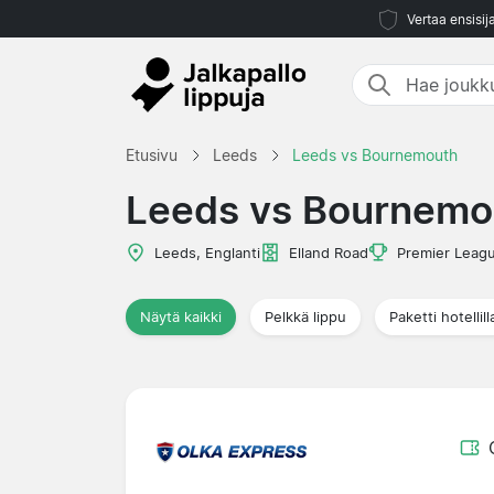
Vertaa ensisij
Etusivu
Leeds
Leeds vs Bournemouth
Leeds vs Bournemo
Leeds, Englanti
Elland Road
Premier Leag
Näytä kaikki
Pelkkä lippu
Paketti hotellill