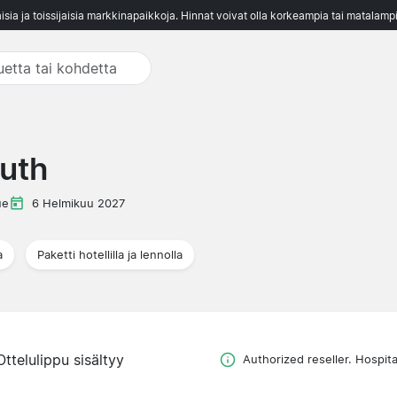
aisia ja toissijaisia markkinapaikkoja. Hinnat voivat olla korkeampia tai matalampi
uth
ue
6 Helmikuu 2027
a
Paketti hotellilla ja lennolla
Ottelulippu sisältyy
Authorized reseller. Hospital