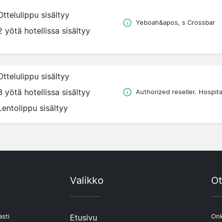
Ottelulippu sisältyy
Yeboah&apos, s Crossbar
2 yötä hotellissa sisältyy
Ottelulippu sisältyy
3 yötä hotellissa sisältyy
Authorized reseller. Hospital
Lentolippu sisältyy
Valikko
Ot
asti
Etusivu
Onk