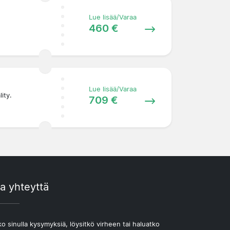
Lue lisää/Varaa
460 €
Lue lisää/Varaa
ity.
709 €
a yhteyttä
o sinulla kysymyksiä, löysitkö virheen tai haluatko