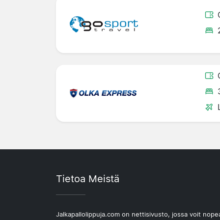
Tietoa Meistä
Jalkapallolippuja.com on nettisivusto, jossa voit nope