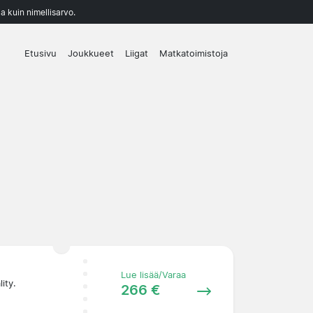
a kuin nimellisarvo.
Etusivu
Joukkueet
Liigat
Matkatoimistoja
Lue lisää/Varaa
ity.
266 €