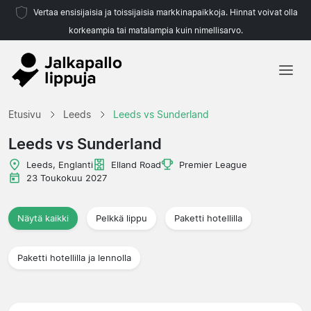
Vertaa ensisijaisia ja toissijaisia markkinapaikkoja. Hinnat voivat olla
korkeampia tai matalampia kuin nimellisarvo.
Etusivu
Etusivu
Leeds
Leeds vs Sunderland
Joukkueet
Leeds vs Sunderland
Liigat
Leeds, Englanti
Elland Road
Premier League
23 Toukokuu 2027
Matkatoimistoja
Näytä kaikki
Pelkkä lippu
Paketti hotellilla
Paketti hotellilla ja lennolla