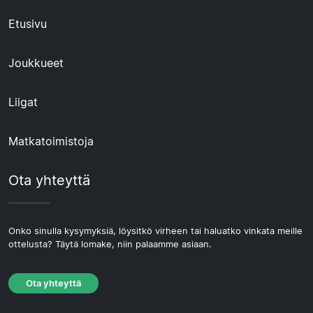
Etusivu
Joukkueet
Liigat
Matkatoimistoja
Ota yhteyttä
Onko sinulla kysymyksiä, löysitkö virheen tai haluatko vinkata meille
ottelusta? Täytä lomake, niin palaamme asiaan.
Ota yhteyttä