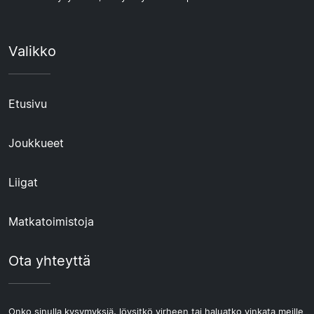
Valikko
Etusivu
Joukkueet
Liigat
Matkatoimistoja
Ota yhteyttä
Onko sinulla kysymyksiä, löysitkö virheen tai haluatko vinkata meille