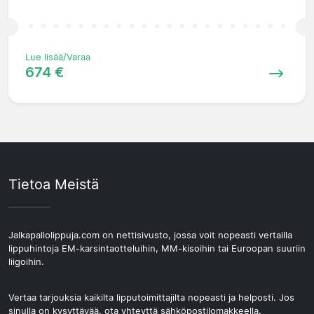
Lue lisää/Varaa
674 €
Tietoa Meistä
Jalkapallolippuja.com on nettisivusto, jossa voit nopeasti vertailla
lippuhintoja EM-karsintaotteluihin, MM-kisoihin tai Euroopan suuriin
liigoihin.
Vertaa tarjouksia kaikilta lipputoimittajilta nopeasti ja helposti. Jos
sinulla on kysyttävää, ota yhteyttä sähköpostilomakkeella.