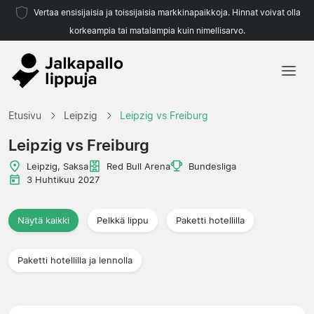
Vertaa ensisijaisia ja toissijaisia markkinapaikkoja. Hinnat voivat olla
korkeampia tai matalampia kuin nimellisarvo.
Etusivu
Etusivu
Leipzig
Leipzig vs Freiburg
Joukkueet
Leipzig vs Freiburg
Liigat
Leipzig, Saksa
Red Bull Arena
Bundesliga
3 Huhtikuu 2027
Matkatoimistoja
Näytä kaikki
Pelkkä lippu
Paketti hotellilla
Paketti hotellilla ja lennolla