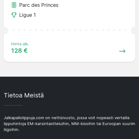
Parc des Princes
Ligue 1
Hinta alk.
128 €
Tietoa Meistä
Jalkapallolippuja.com on nettisivusto, jossa voit nopeasti vertailla
lippuhintoja EM-karsintaotteluihin, MM-kisoihin tai Euroopan suuriin
liigoihin.