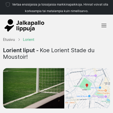
Vertaa ensisijaisia ja toissijaisia markkinapaikkoja. Hinnat voivat olla
korkeampia tai matalampia kuin nimellisarvo.
Etusivu
Etusivu
Lorient
Joukkueet
Lorient liput -
Koe Lorient Stade du
Moustoir!
Liigat
Matkatoimistoja