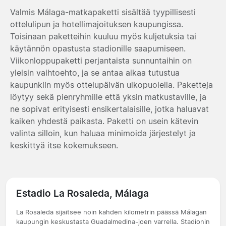
Valmis Málaga-matkapaketti sisältää tyypillisesti
ottelulipun ja hotellimajoituksen kaupungissa.
Toisinaan paketteihin kuuluu myös kuljetuksia tai
käytännön opastusta stadionille saapumiseen.
Viikonloppupaketti perjantaista sunnuntaihin on
yleisin vaihtoehto, ja se antaa aikaa tutustua
kaupunkiin myös ottelupäivän ulkopuolella. Paketteja
löytyy sekä pienryhmille että yksin matkustaville, ja
ne sopivat erityisesti ensikertalaisille, jotka haluavat
kaiken yhdestä paikasta. Paketti on usein kätevin
valinta silloin, kun haluaa minimoida järjestelyt ja
keskittyä itse kokemukseen.
Estadio La Rosaleda, Málaga
La Rosaleda sijaitsee noin kahden kilometrin päässä Málagan
kaupungin keskustasta Guadalmedina-joen varrella. Stadionin