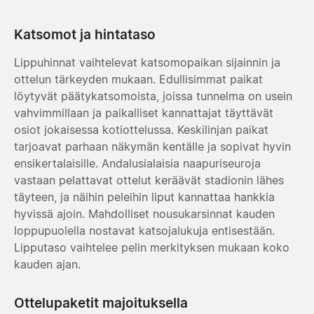
Katsomot ja hintataso
Lippuhinnat vaihtelevat katsomopaikan sijainnin ja
ottelun tärkeyden mukaan. Edullisimmat paikat
löytyvät päätykatsomoista, joissa tunnelma on usein
vahvimmillaan ja paikalliset kannattajat täyttävät
osiot jokaisessa kotiottelussa. Keskilinjan paikat
tarjoavat parhaan näkymän kentälle ja sopivat hyvin
ensikertalaisille. Andalusialaisia naapuriseuroja
vastaan pelattavat ottelut keräävät stadionin lähes
täyteen, ja näihin peleihin liput kannattaa hankkia
hyvissä ajoin. Mahdolliset nousukarsinnat kauden
loppupuolella nostavat katsojalukuja entisestään.
Lipputaso vaihtelee pelin merkityksen mukaan koko
kauden ajan.
Ottelupaketit majoituksella