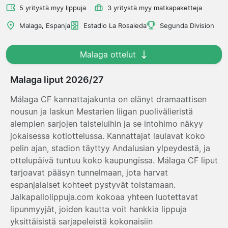
5 yritystä myy lippuja
3 yritystä myy matkapaketteja
Malaga, Espanja
Estadio La Rosaleda
Segunda Division
Malaga ottelut
Malaga liput 2026/27
Málaga CF kannattajakunta on elänyt dramaattisen
nousun ja laskun Mestarien liigan puolivälieristä
alempien sarjojen taisteluihin ja se intohimo näkyy
jokaisessa kotiottelussa. Kannattajat laulavat koko
pelin ajan, stadion täyttyy Andalusian ylpeydestä, ja
ottelupäivä tuntuu koko kaupungissa. Málaga CF liput
tarjoavat pääsyn tunnelmaan, jota harvat
espanjalaiset kohteet pystyvät toistamaan.
Jalkapallolippuja.com kokoaa yhteen luotettavat
lipunmyyjät, joiden kautta voit hankkia lippuja
yksittäisistä sarjapeleistä kokonaisiin