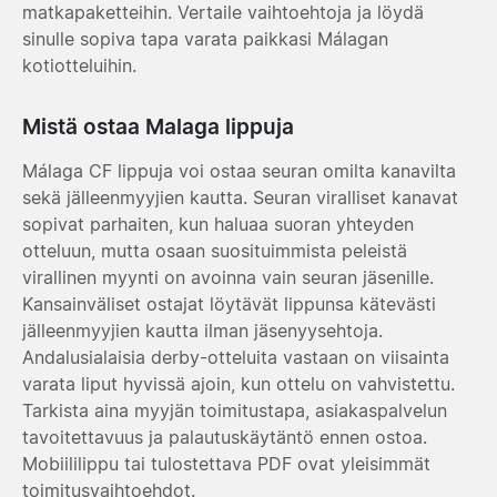
matkapaketteihin. Vertaile vaihtoehtoja ja löydä
sinulle sopiva tapa varata paikkasi Málagan
kotiotteluihin.
Mistä ostaa Malaga lippuja
Málaga CF lippuja voi ostaa seuran omilta kanavilta
sekä jälleenmyyjien kautta. Seuran viralliset kanavat
sopivat parhaiten, kun haluaa suoran yhteyden
otteluun, mutta osaan suosituimmista peleistä
virallinen myynti on avoinna vain seuran jäsenille.
Kansainväliset ostajat löytävät lippunsa kätevästi
jälleenmyyjien kautta ilman jäsenyysehtoja.
Andalusialaisia derby-otteluita vastaan on viisainta
varata liput hyvissä ajoin, kun ottelu on vahvistettu.
Tarkista aina myyjän toimitustapa, asiakaspalvelun
tavoitettavuus ja palautuskäytäntö ennen ostoa.
Mobiililippu tai tulostettava PDF ovat yleisimmät
toimitusvaihtoehdot.