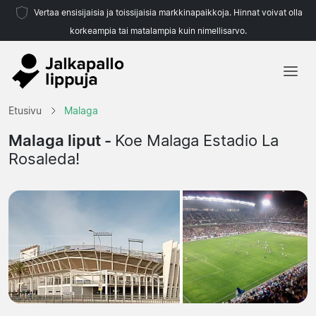
Vertaa ensisijaisia ja toissijaisia markkinapaikkoja. Hinnat voivat olla
korkeampia tai matalampia kuin nimellisarvo.
Etusivu
Etusivu
Malaga
Joukkueet
Malaga liput -
Koe Malaga Estadio La
Rosaleda!
Liigat
Matkatoimistoja