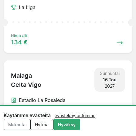
La Liga
Hinta alk.
134 €
Sunnuntai
Malaga
16 Tou
Celta Vigo
2027
Estadio La Rosaleda
La Liga
Käytämme evästeitä
evästekäytäntömme
Mukauta
Hylkää
Hyväksy