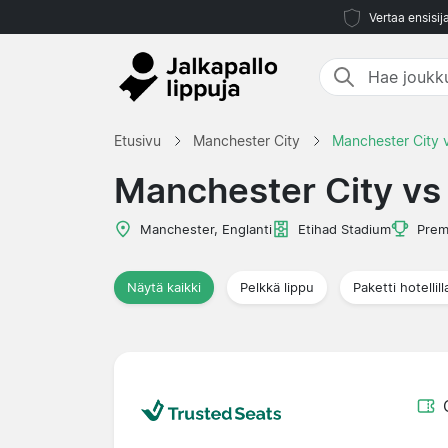
Vertaa ensisij
Etusivu
Manchester City
Manchester City 
Manchester City v
Manchester, Englanti
Etihad Stadium
Prem
Näytä kaikki
Pelkkä lippu
Paketti hotellill