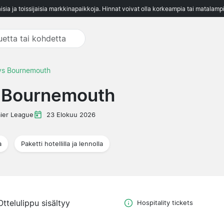
aisia ja toissijaisia markkinapaikkoja. Hinnat voivat olla korkeampia tai matalampi
vs Bournemouth
s Bournemouth
ier League
23 Elokuu 2026
a
Paketti hotellilla ja lennolla
Ottelulippu sisältyy
Hospitality tickets