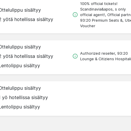
100% official tickets!
Scandinavia&apos, s only
Ottelulippu sisältyy
official agent!, Official partn
2 yötä hotellissa sisältyy
93:20 Premium Seats &, Ub
Voucher
Ottelulippu sisältyy
Authorized reseller, 93:20
2 yötä hotellissa sisältyy
Lounge & Citiziens Hospitali
Lentolippu sisältyy
Ottelulippu sisältyy
1 yö hotellissa sisältyy
Lentolippu sisältyy