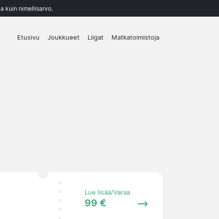
a kuin nimellisarvo.
Etusivu
Joukkueet
Liigat
Matkatoimistoja
Lue lisää/Varaa
99 €