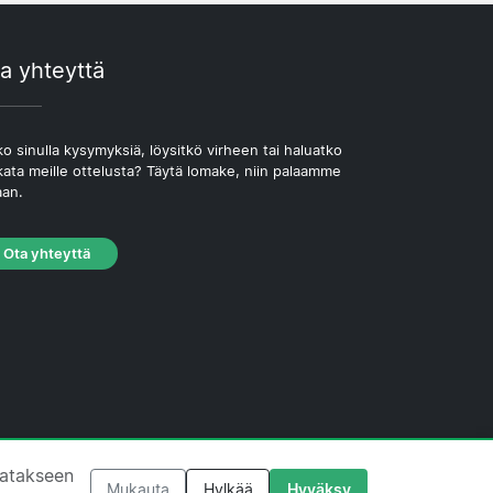
a yhteyttä
o sinulla kysymyksiä, löysitkö virheen tai haluatko
kata meille ottelusta? Täytä lomake, niin palaamme
aan.
Ota yhteyttä
västekäytäntö
·
Toimituksellinen käytäntö
tatakseen
Mukauta
Hylkää
Hyväksy