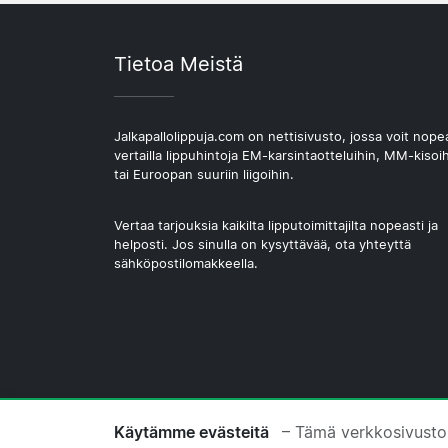
Tietoa Meistä
Jalkapallolippuja.com on nettisivusto, jossa voit nope
vertailla lippuhintoja EM-karsintaotteluihin, MM-kisoi
tai Euroopan suuriin liigoihin.
Vertaa tarjouksia kaikilta lipputoimittajilta nopeasti ja
helposti. Jos sinulla on kysyttävää, ota yhteyttä
sähköpostilomakkeella.
© 2026 Copyright Jalkapallolippuja.com
Käytämme evästeitä
– Tämä verkkosivusto