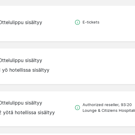
Ottelulippu sisältyy
E-tickets
Ottelulippu sisältyy
1 yö hotellissa sisältyy
Ottelulippu sisältyy
Authorized reseller, 93:20
Lounge & Citiziens Hospitali
2 yötä hotellissa sisältyy