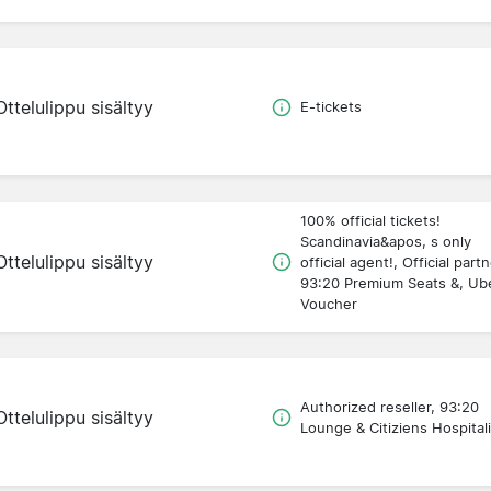
Ottelulippu sisältyy
E-tickets
100% official tickets!
Scandinavia&apos, s only
Ottelulippu sisältyy
official agent!, Official partn
93:20 Premium Seats &, Ub
Voucher
Authorized reseller, 93:20
Ottelulippu sisältyy
Lounge & Citiziens Hospitali