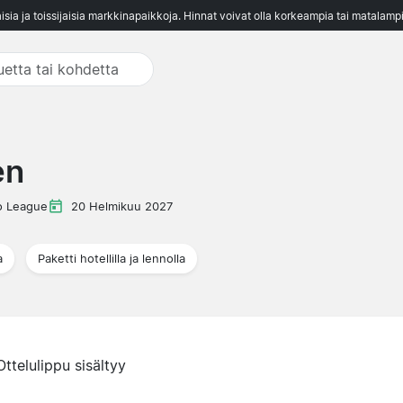
aisia ja toissijaisia markkinapaikkoja. Hinnat voivat olla korkeampia tai matalampi
en
ro League
20 Helmikuu 2027
a
Paketti hotellilla ja lennolla
Ottelulippu sisältyy