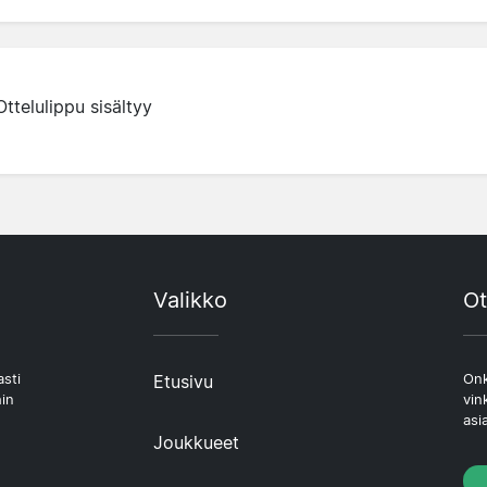
Ottelulippu sisältyy
Valikko
Ot
asti
Etusivu
Onk
hin
vin
asi
Joukkueet