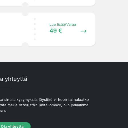
Lue lisää/Varaa
49 €
a yhteyttä
o sinulla kysymyksiä, löysitkö virheen tai haluatko
kata meille ottelusta? Täytä lomake, niin palaamme
aan.
Ota yhteyttä