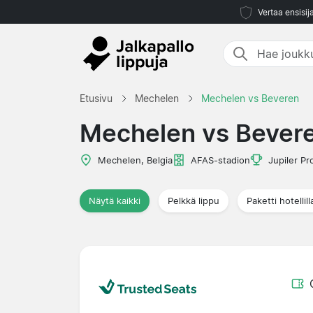
Vertaa ensisij
Etusivu
Mechelen
Mechelen vs Beveren
Mechelen vs Bever
Mechelen, Belgia
AFAS-stadion
Jupiler P
Näytä kaikki
Pelkkä lippu
Paketti hotellill