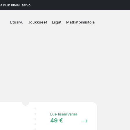
a kuin nimellisarvo.
Etusivu
Joukkueet
Liigat
Matkatoimistoja
Lue lisää/Varaa
49 €