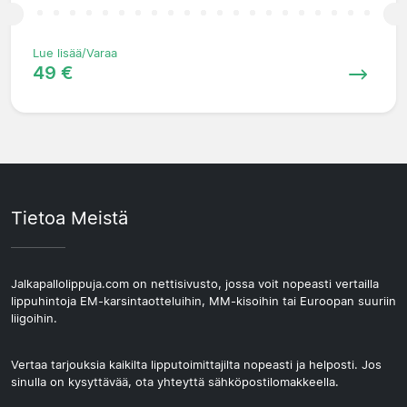
Lue lisää/Varaa
49 €
Tietoa Meistä
Jalkapallolippuja.com on nettisivusto, jossa voit nopeasti vertailla
lippuhintoja EM-karsintaotteluihin, MM-kisoihin tai Euroopan suuriin
liigoihin.
Vertaa tarjouksia kaikilta lipputoimittajilta nopeasti ja helposti. Jos
sinulla on kysyttävää, ota yhteyttä sähköpostilomakkeella.