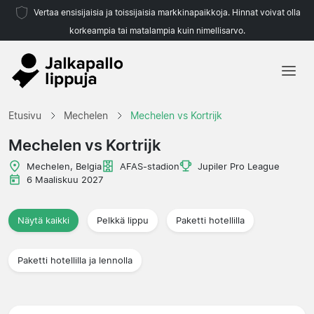
Vertaa ensisijaisia ja toissijaisia markkinapaikkoja. Hinnat voivat olla
korkeampia tai matalampia kuin nimellisarvo.
Etusivu
Etusivu
Mechelen
Mechelen vs Kortrijk
Joukkueet
Mechelen vs Kortrijk
Liigat
Mechelen, Belgia
AFAS-stadion
Jupiler Pro League
6 Maaliskuu 2027
Matkatoimistoja
Näytä kaikki
Pelkkä lippu
Paketti hotellilla
Paketti hotellilla ja lennolla