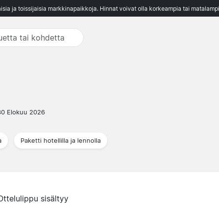
aisia ja toissijaisia markkinapaikkoja. Hinnat voivat olla korkeampia tai matalampi
30 Elokuu 2026
a
Paketti hotellilla ja lennolla
Ottelulippu sisältyy