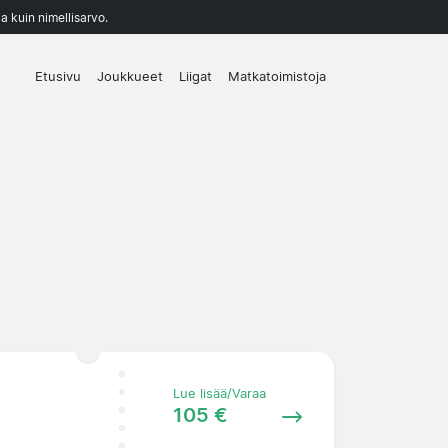
a kuin nimellisarvo.
Etusivu
Joukkueet
Liigat
Matkatoimistoja
Lue lisää/Varaa
105 €