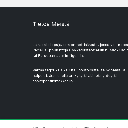
Tietoa Meistä
Jalkapallolippuja.com on nettisivusto, jossa voit nope
vertailla lippuhintoja EM-karsintaotteluihin, MM-kisoi
tai Euroopan suuriin liigoihin.
Vertaa tarjouksia kaikilta lipputoimittajilta nopeasti ja
helposti. Jos sinulla on kysyttävää, ota yhteyttä
sähköpostilomakkeella.
© 2026 Copyright Jalkapallolippuja.com