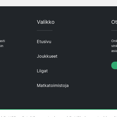
Valikko
Ot
asti
Etusivu
Onk
hin
vin
asi
Joukkueet
Liigat
Matkatoimistoja
 ·
Tietoa Meistä
·
Ota yhteyttä
·
Tietosuojakäytäntö
·
E