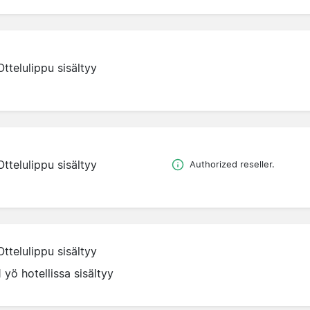
Ottelulippu sisältyy
Ottelulippu sisältyy
Authorized reseller.
Ottelulippu sisältyy
1 yö hotellissa sisältyy