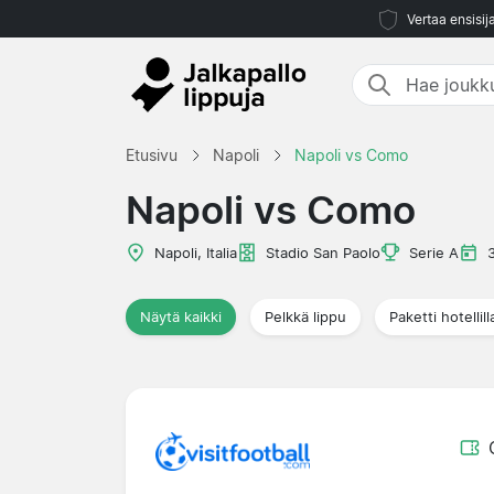
Vertaa ensisij
Etusivu
Napoli
Napoli vs Como
Napoli vs Como
Napoli, Italia
Stadio San Paolo
Serie A
Näytä kaikki
Pelkkä lippu
Paketti hotellill