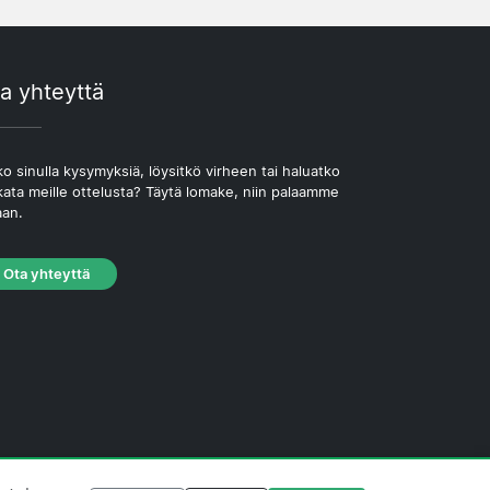
a yhteyttä
o sinulla kysymyksiä, löysitkö virheen tai haluatko
kata meille ottelusta? Täytä lomake, niin palaamme
aan.
Ota yhteyttä
västekäytäntö
·
Toimituksellinen käytäntö