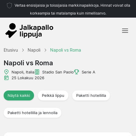
Vertaa ensisijaisia ja toissijaisia markkinapaikkoja. Hinnat voivat olla
korkeampia tai matalampia kuin nimellisarvo.
Etusivu
Etusivu
Napoli
Napoli vs Roma
Joukkueet
Napoli vs Roma
Liigat
Napoli, Italia
Stadio San Paolo
Serie A
25 Lokakuu 2026
Matkatoimistoja
Näytä kaikki
Pelkkä lippu
Paketti hotellilla
Paketti hotellilla ja lennolla