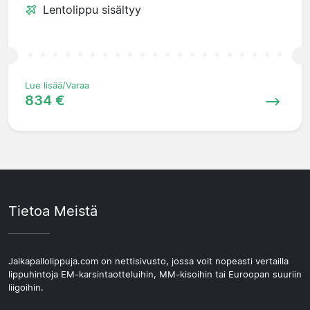
Lentolippu sisältyy
Lue lisää/Varaa
834 €
Tietoa Meistä
Jalkapallolippuja.com on nettisivusto, jossa voit nopeasti vertailla
lippuhintoja EM-karsintaotteluihin, MM-kisoihin tai Euroopan suuriin
liigoihin.