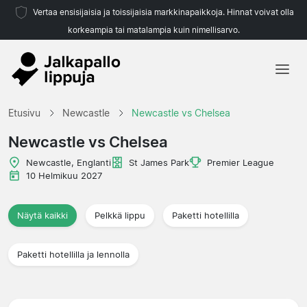
Vertaa ensisijaisia ja toissijaisia markkinapaikkoja. Hinnat voivat olla
korkeampia tai matalampia kuin nimellisarvo.
Etusivu
Etusivu
Newcastle
Newcastle vs Chelsea
Joukkueet
Newcastle vs Chelsea
Liigat
Newcastle, Englanti
St James Park
Premier League
10 Helmikuu 2027
Matkatoimistoja
Näytä kaikki
Pelkkä lippu
Paketti hotellilla
Paketti hotellilla ja lennolla