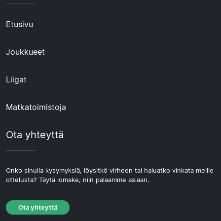
Etusivu
Joukkueet
Liigat
Matkatoimistoja
Ota yhteyttä
Onko sinulla kysymyksiä, löysitkö virheen tai haluatko vinkata meille
ottelusta? Täytä lomake, niin palaamme asiaan.
Ota yhteyttä