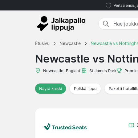
Vertaa ensisij
Etusivu
Newcastle
Newcastle vs Nottingh
Newcastle vs Notti
Newcastle, Englanti
St James Park
Premie
Näytä kaikki
Pelkkä lippu
Paketti hotellill