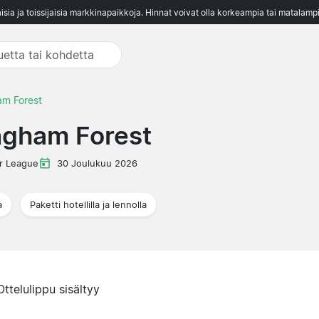
aisia ja toissijaisia markkinapaikkoja. Hinnat voivat olla korkeampia tai matalampi
am Forest
ngham Forest
r League
30 Joulukuu 2026
a
Paketti hotellilla ja lennolla
Ottelulippu sisältyy