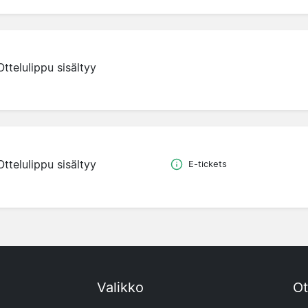
Ottelulippu sisältyy
Ottelulippu sisältyy
E-tickets
Valikko
Ot