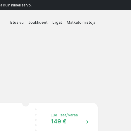
a kuin nimellisarvo.
Etusivu
Joukkueet
Liigat
Matkatoimistoja
Lue lisää/Varaa
149 €