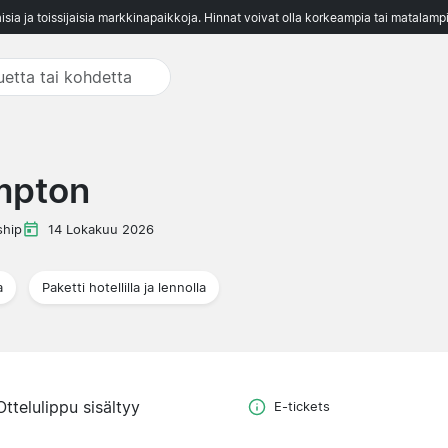
aisia ja toissijaisia markkinapaikkoja. Hinnat voivat olla korkeampia tai matalampi
mpton
hip
14 Lokakuu 2026
a
Paketti hotellilla ja lennolla
Ottelulippu sisältyy
E-tickets