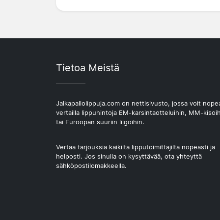
Tietoa Meistä
Jalkapallolippuja.com on nettisivusto, jossa voit nope
vertailla lippuhintoja EM-karsintaotteluihin, MM-kisoi
tai Euroopan suuriin liigoihin.
Vertaa tarjouksia kaikilta lipputoimittajilta nopeasti ja
helposti. Jos sinulla on kysyttävää, ota yhteyttä
sähköpostilomakkeella.