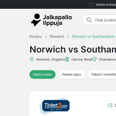
Vertaa ensisij
Etusivu
Norwich
Norwich vs Southampton
Norwich vs Southa
Norwich, Englanti
Carrow Road
Champions
Näytä kaikki
Pelkkä lippu
Paketti hotellill