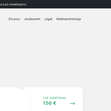
a kuin nimellisarvo.
Etusivu
Joukkueet
Liigat
Matkatoimistoja
Lue lisää/Varaa
156 €