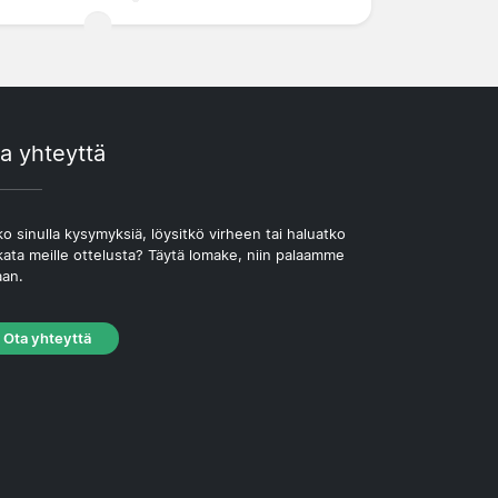
a yhteyttä
o sinulla kysymyksiä, löysitkö virheen tai haluatko
kata meille ottelusta? Täytä lomake, niin palaamme
aan.
Ota yhteyttä