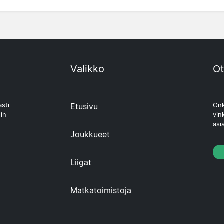
Valikko
Ot
asti
Etusivu
Onk
hin
vin
asi
Joukkueet
Liigat
Matkatoimistoja